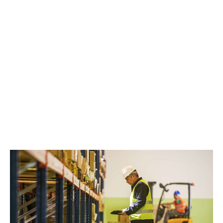
OFERTAS
MOZO/A
ALMACEN
–
BURGOS