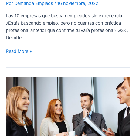
Por
Demanda Empleos
/
16 noviembre, 2022
Las 10 empresas que buscan empleados sin experiencia
¿Estás buscando empleo, pero no cuentas con práctica
profesional anterior que confirme tu valía profesional? GSK,
Deloitte,
Read More »
10
empresas
que
buscan
empleados
sin
experiencia