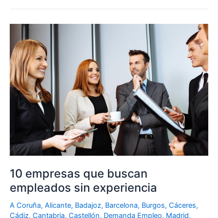
10
empresas
que
buscan
empleados
sin
experiencia
10 empresas que buscan
empleados sin experiencia
A Coruña
,
Alicante
,
Badajoz
,
Barcelona
,
Burgos
,
Cáceres
,
Cádiz
,
Cantabria
,
Castellón
,
Demanda Empleo
,
Madrid
,