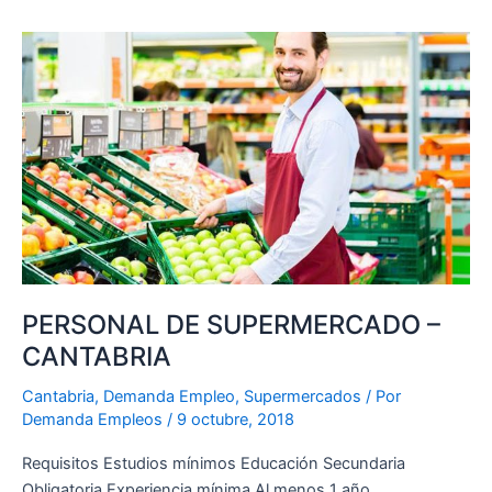
PERSONAL
DE
SUPERMERCADO
–
CANTABRIA
PERSONAL DE SUPERMERCADO –
CANTABRIA
Cantabria
,
Demanda Empleo
,
Supermercados
/ Por
Demanda Empleos
/
9 octubre, 2018
Requisitos Estudios mínimos Educación Secundaria
Obligatoria Experiencia mínima Al menos 1 año