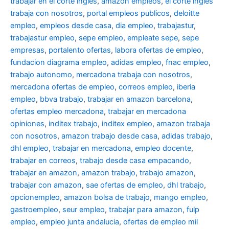
trabajar en el corte ingles
,
amazon empleos
,
el corte ingles
trabaja con nosotros
,
portal empleos publicos
,
deloitte
empleo
,
empleos desde casa
,
dia empleo
,
trabajastur
,
trabajastur empleo
,
sepe empleo
,
empleate sepe
,
sepe
empresas
,
portalento ofertas
,
labora ofertas de empleo
,
fundacion diagrama empleo
,
adidas empleo
,
fnac empleo
,
trabajo autonomo
,
mercadona trabaja con nosotros
,
mercadona ofertas de empleo
,
correos empleo
,
iberia
empleo
,
bbva trabajo
,
trabajar en amazon barcelona
,
ofertas empleo mercadona
,
trabajar en mercadona
opiniones
,
inditex trabajo
,
inditex empleo
,
amazon trabaja
con nosotros
,
amazon trabajo desde casa
,
adidas trabajo
,
dhl empleo
,
trabajar en mercadona
,
empleo docente
,
trabajar en correos
,
trabajo desde casa empacando
,
trabajar en amazon
,
amazon trabajo
,
trabajo amazon
,
trabajar con amazon
,
sae ofertas de empleo
,
dhl trabajo
,
opcionempleo
,
amazon bolsa de trabajo
,
mango empleo
,
gastroempleo
,
seur empleo
,
trabajar para amazon
,
fulp
empleo
,
empleo junta andalucia
,
ofertas de empleo mil