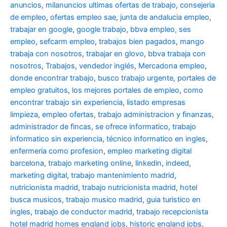
anuncios
,
milanuncios ultimas ofertas de trabajo
,
consejeria
de empleo
,
ofertas empleo sae
,
junta de andalucia empleo
,
trabajar en google
,
google trabajo
,
bbva empleo, ses
empleo
,
sefcarm empleo
,
trabajos bien pagados
,
mango
trabaja con nosotros
,
trabajar en glovo
,
bbva trabaja con
nosotros
,
Trabajos
,
vendedor inglés
,
Mercadona empleo
,
donde encontrar trabajo
,
busco trabajo urgente
,
portales de
empleo gratuitos
,
los mejores portales de empleo
,
como
encontrar trabajo sin experiencia
,
listado empresas
limpieza
,
empleo ofertas
,
trabajo administracion y finanzas
,
administrador de fincas
,
se ofrece informatico
,
trabajo
informatico sin experiencia
,
técnico informatico en ingles
,
enfermeria como profesion
,
empleo marketing digital
barcelona
,
trabajo marketing online
,
linkedin
,
indeed
,
marketing digital
,
trabajo mantenimiento madrid
,
nutricionista madrid
,
trabajo nutricionista madrid
,
hotel
busca musicos
,
trabajo musico madrid
,
guia turistico en
ingles
,
trabajo de conductor madrid
,
trabajo recepcionista
hotel madrid
homes england jobs
,
historic england jobs
,