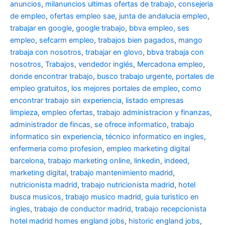
anuncios
,
milanuncios ultimas ofertas de trabajo
,
consejeria
de empleo
,
ofertas empleo sae
,
junta de andalucia empleo
,
trabajar en google
,
google trabajo
,
bbva empleo, ses
empleo
,
sefcarm empleo
,
trabajos bien pagados
,
mango
trabaja con nosotros
,
trabajar en glovo
,
bbva trabaja con
nosotros
,
Trabajos
,
vendedor inglés
,
Mercadona empleo
,
donde encontrar trabajo
,
busco trabajo urgente
,
portales de
empleo gratuitos
,
los mejores portales de empleo
,
como
encontrar trabajo sin experiencia
,
listado empresas
limpieza
,
empleo ofertas
,
trabajo administracion y finanzas
,
administrador de fincas
,
se ofrece informatico
,
trabajo
informatico sin experiencia
,
técnico informatico en ingles
,
enfermeria como profesion
,
empleo marketing digital
barcelona
,
trabajo marketing online
,
linkedin
,
indeed
,
marketing digital
,
trabajo mantenimiento madrid
,
nutricionista madrid
,
trabajo nutricionista madrid
,
hotel
busca musicos
,
trabajo musico madrid
,
guia turistico en
ingles
,
trabajo de conductor madrid
,
trabajo recepcionista
hotel madrid
homes england jobs
,
historic england jobs
,