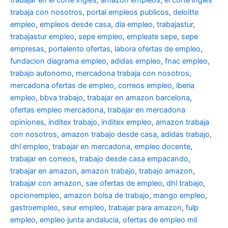
trabajar en el corte ingles
,
amazon empleos
,
el corte ingles
trabaja con nosotros
,
portal empleos publicos
,
deloitte
empleo
,
empleos desde casa
,
dia empleo
,
trabajastur
,
trabajastur empleo
,
sepe empleo
,
empleate sepe
,
sepe
empresas
,
portalento ofertas
,
labora ofertas de empleo
,
fundacion diagrama empleo
,
adidas empleo
,
fnac empleo
,
trabajo autonomo
,
mercadona trabaja con nosotros
,
mercadona ofertas de empleo
,
correos empleo
,
iberia
empleo
,
bbva trabajo
,
trabajar en amazon barcelona
,
ofertas empleo mercadona
,
trabajar en mercadona
opiniones
,
inditex trabajo
,
inditex empleo
,
amazon trabaja
con nosotros
,
amazon trabajo desde casa
,
adidas trabajo
,
dhl empleo
,
trabajar en mercadona
,
empleo docente
,
trabajar en correos
,
trabajo desde casa empacando
,
trabajar en amazon
,
amazon trabajo
,
trabajo amazon
,
trabajar con amazon
,
sae ofertas de empleo
,
dhl trabajo
,
opcionempleo
,
amazon bolsa de trabajo
,
mango empleo
,
gastroempleo
,
seur empleo
,
trabajar para amazon
,
fulp
empleo
,
empleo junta andalucia
,
ofertas de empleo mil