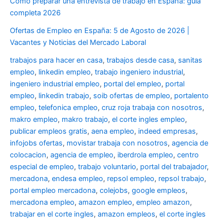
Cómo preparar una entrevista de trabajo en España: guía
completa 2026
Ofertas de Empleo en España: 5 de Agosto de 2026 |
Vacantes y Noticias del Mercado Laboral
trabajos para hacer en casa
,
trabajos desde casa
,
sanitas
empleo
,
linkedin empleo
,
trabajo ingeniero industrial
,
ingeniero industrial empleo
,
portal del empleo
,
portal
empleo
,
linkedin trabajo
,
soib ofertas de empleo
,
portalento
empleo
,
telefonica empleo
,
cruz roja trabaja con nosotros
,
makro empleo
,
makro trabajo
,
el corte ingles empleo
,
publicar empleos gratis
,
aena empleo
,
indeed empresas
,
infojobs ofertas
,
movistar trabaja con nosotros
,
agencia de
colocacion
,
agencia de empleo
,
iberdrola empleo
,
centro
especial de empleo
,
trabajo voluntario
,
portal del trabajador
,
mercadona
,
endesa empleo
,
repsol empleo
,
repsol trabajo
,
portal empleo mercadona
,
colejobs
,
google empleos
,
mercadona empleo
,
amazon empleo
,
empleo amazon
,
trabajar en el corte ingles
,
amazon empleos
,
el corte ingles