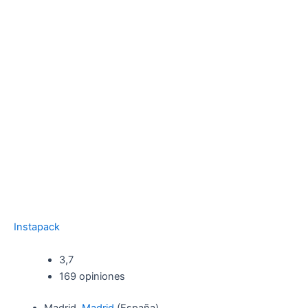
Instapack
3,7
169 opiniones
Madrid,
Madrid
(España)