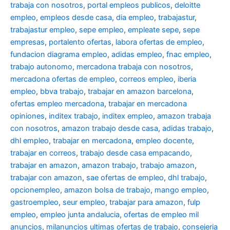
trabaja con nosotros
,
portal empleos publicos
,
deloitte
empleo
,
empleos desde casa
,
dia empleo
,
trabajastur
,
trabajastur empleo
,
sepe empleo
,
empleate sepe
,
sepe
empresas
,
portalento ofertas
,
labora ofertas de empleo
,
fundacion diagrama empleo
,
adidas empleo
,
fnac empleo
,
trabajo autonomo
,
mercadona trabaja con nosotros
,
mercadona ofertas de empleo
,
correos empleo
,
iberia
empleo
,
bbva trabajo
,
trabajar en amazon barcelona
,
ofertas empleo mercadona
,
trabajar en mercadona
opiniones
,
inditex trabajo
,
inditex empleo
,
amazon trabaja
con nosotros
,
amazon trabajo desde casa
,
adidas trabajo
,
dhl empleo
,
trabajar en mercadona
,
empleo docente
,
trabajar en correos
,
trabajo desde casa empacando
,
trabajar en amazon
,
amazon trabajo
,
trabajo amazon
,
trabajar con amazon
,
sae ofertas de empleo
,
dhl trabajo
,
opcionempleo
,
amazon bolsa de trabajo
,
mango empleo
,
gastroempleo
,
seur empleo
,
trabajar para amazon
,
fulp
empleo
,
empleo junta andalucia
,
ofertas de empleo mil
anuncios
,
milanuncios ultimas ofertas de trabajo
,
consejeria