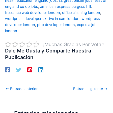
health education england jobs
,
ss great britain jobs
,
east of
england co op jobs
,
american express burgess hill
,
freelance web developer london
,
office cleaning london
,
wordpress developer uk
,
live in care london
,
wordpress
developer london
,
php developer london
,
expedia jobs
london
¡Muchas Gracias Por Votar!
Dale Me Gusta y Comparte Nuestra
Publicación
←
Entrada anterior
Entrada siguiente
→