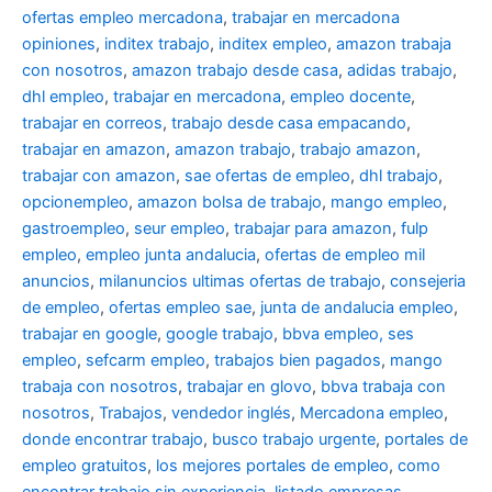
ofertas empleo mercadona
,
trabajar en mercadona
opiniones
,
inditex trabajo
,
inditex empleo
,
amazon trabaja
con nosotros
,
amazon trabajo desde casa
,
adidas trabajo
,
dhl empleo
,
trabajar en mercadona
,
empleo docente
,
trabajar en correos
,
trabajo desde casa empacando
,
trabajar en amazon
,
amazon trabajo
,
trabajo amazon
,
trabajar con amazon
,
sae ofertas de empleo
,
dhl trabajo
,
opcionempleo
,
amazon bolsa de trabajo
,
mango empleo
,
gastroempleo
,
seur empleo
,
trabajar para amazon
,
fulp
empleo
,
empleo junta andalucia
,
ofertas de empleo mil
anuncios
,
milanuncios ultimas ofertas de trabajo
,
consejeria
de empleo
,
ofertas empleo sae
,
junta de andalucia empleo
,
trabajar en google
,
google trabajo
,
bbva empleo, ses
empleo
,
sefcarm empleo
,
trabajos bien pagados
,
mango
trabaja con nosotros
,
trabajar en glovo
,
bbva trabaja con
nosotros
,
Trabajos
,
vendedor inglés
,
Mercadona empleo
,
donde encontrar trabajo
,
busco trabajo urgente
,
portales de
empleo gratuitos
,
los mejores portales de empleo
,
como