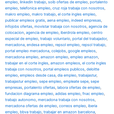
empleo
,
linkedin trabajo
,
soib ofertas de empleo
,
portalento
empleo
,
telefonica empleo
,
cruz roja trabaja con nosotros
,
makro empleo
,
makro trabajo
,
el corte ingles empleo
,
publicar empleos gratis
,
aena empleo
,
indeed empresas
,
infojobs ofertas
,
movistar trabaja con nosotros
,
agencia de
colocacion
,
agencia de empleo
,
iberdrola empleo
,
centro
especial de empleo
,
trabajo voluntario
,
portal del trabajador
,
mercadona
,
endesa empleo
,
repsol empleo
,
repsol trabajo
,
portal empleo mercadona
,
colejobs
,
google empleos
,
mercadona empleo
,
amazon empleo
,
empleo amazon
,
trabajar en el corte ingles
,
amazon empleos
,
el corte ingles
trabaja con nosotros
,
portal empleos publicos
,
deloitte
empleo
,
empleos desde casa
,
dia empleo
,
trabajastur
,
trabajastur empleo
,
sepe empleo
,
empleate sepe
,
sepe
empresas
,
portalento ofertas
,
labora ofertas de empleo
,
fundacion diagrama empleo
,
adidas empleo
,
fnac empleo
,
trabajo autonomo
,
mercadona trabaja con nosotros
,
mercadona ofertas de empleo
,
correos empleo
,
iberia
empleo
,
bbva trabajo
,
trabajar en amazon barcelona
,