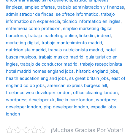
encontrar trabajo sin experiencia
,
listado empresas
limpieza
,
empleo ofertas
,
trabajo administracion y finanzas
,
administrador de fincas
,
se ofrece informatico
,
trabajo
informatico sin experiencia
,
técnico informatico en ingles
,
enfermeria como profesion
,
empleo marketing digital
barcelona
,
trabajo marketing online
,
linkedin
,
indeed
,
marketing digital
,
trabajo mantenimiento madrid
,
nutricionista madrid
,
trabajo nutricionista madrid
,
hotel
busca musicos
,
trabajo musico madrid
,
guia turistico en
ingles
,
trabajo de conductor madrid
,
trabajo recepcionista
hotel madrid
homes england jobs
,
historic england jobs
,
health education england jobs
,
ss great britain jobs
,
east of
england co op jobs
,
american express burgess hill
,
freelance web developer london
,
office cleaning london
,
wordpress developer uk
,
live in care london
,
wordpress
developer london
,
php developer london
,
expedia jobs
london
¡Muchas Gracias Por Votar!