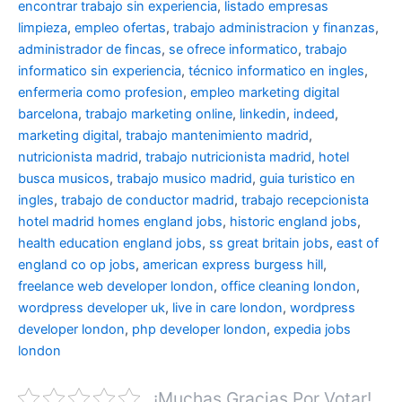
encontrar trabajo sin experiencia
,
listado empresas
limpieza
,
empleo ofertas
,
trabajo administracion y finanzas
,
administrador de fincas
,
se ofrece informatico
,
trabajo
informatico sin experiencia
,
técnico informatico en ingles
,
enfermeria como profesion
,
empleo marketing digital
barcelona
,
trabajo marketing online
,
linkedin
,
indeed
,
marketing digital
,
trabajo mantenimiento madrid
,
nutricionista madrid
,
trabajo nutricionista madrid
,
hotel
busca musicos
,
trabajo musico madrid
,
guia turistico en
ingles
,
trabajo de conductor madrid
,
trabajo recepcionista
hotel madrid
homes england jobs
,
historic england jobs
,
health education england jobs
,
ss great britain jobs
,
east of
england co op jobs
,
american express burgess hill
,
freelance web developer london
,
office cleaning london
,
wordpress developer uk
,
live in care london
,
wordpress
developer london
,
php developer london
,
expedia jobs
london
¡Muchas Gracias Por Votar!