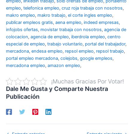
empleo
,
linkedin trabajo
,
soib ofertas de empleo
,
portalento
empleo
,
telefonica empleo
,
cruz roja trabaja con nosotros
,
makro empleo
,
makro trabajo
,
el corte ingles empleo
,
publicar empleos gratis
,
aena empleo
,
indeed empresas
,
infojobs ofertas
,
movistar trabaja con nosotros
,
agencia de
colocacion
,
agencia de empleo
,
iberdrola empleo
,
centro
especial de empleo
,
trabajo voluntario
,
portal del trabajador
,
mercadona
,
endesa empleo
,
repsol empleo
,
repsol trabajo
,
portal empleo mercadona
,
colejobs
,
google empleos
,
mercadona empleo
,
amazon empleo
,
¡Muchas Gracias Por Votar!
Dale Me Gusta y Comparte Nuestra
Publicación