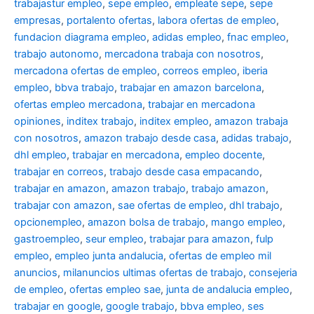
trabajastur empleo
,
sepe empleo
,
empleate sepe
,
sepe
empresas
,
portalento ofertas
,
labora ofertas de empleo
,
fundacion diagrama empleo
,
adidas empleo
,
fnac empleo
,
trabajo autonomo
,
mercadona trabaja con nosotros
,
mercadona ofertas de empleo
,
correos empleo
,
iberia
empleo
,
bbva trabajo
,
trabajar en amazon barcelona
,
ofertas empleo mercadona
,
trabajar en mercadona
opiniones
,
inditex trabajo
,
inditex empleo
,
amazon trabaja
con nosotros
,
amazon trabajo desde casa
,
adidas trabajo
,
dhl empleo
,
trabajar en mercadona
,
empleo docente
,
trabajar en correos
,
trabajo desde casa empacando
,
trabajar en amazon
,
amazon trabajo
,
trabajo amazon
,
trabajar con amazon
,
sae ofertas de empleo
,
dhl trabajo
,
opcionempleo
,
amazon bolsa de trabajo
,
mango empleo
,
gastroempleo
,
seur empleo
,
trabajar para amazon
,
fulp
empleo
,
empleo junta andalucia
,
ofertas de empleo mil
anuncios
,
milanuncios ultimas ofertas de trabajo
,
consejeria
de empleo
,
ofertas empleo sae
,
junta de andalucia empleo
,
trabajar en google
,
google trabajo
,
bbva empleo, ses