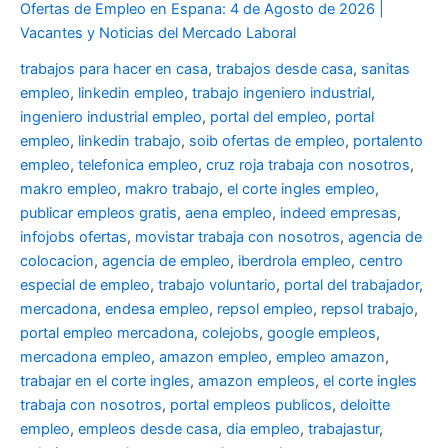
Ofertas de Empleo en Espana: 4 de Agosto de 2026 |
Vacantes y Noticias del Mercado Laboral
trabajos para hacer en casa
,
trabajos desde casa
,
sanitas
empleo
,
linkedin empleo
,
trabajo ingeniero industrial
,
ingeniero industrial empleo
,
portal del empleo
,
portal
empleo
,
linkedin trabajo
,
soib ofertas de empleo
,
portalento
empleo
,
telefonica empleo
,
cruz roja trabaja con nosotros
,
makro empleo
,
makro trabajo
,
el corte ingles empleo
,
publicar empleos gratis
,
aena empleo
,
indeed empresas
,
infojobs ofertas
,
movistar trabaja con nosotros
,
agencia de
colocacion
,
agencia de empleo
,
iberdrola empleo
,
centro
especial de empleo
,
trabajo voluntario
,
portal del trabajador
,
mercadona
,
endesa empleo
,
repsol empleo
,
repsol trabajo
,
portal empleo mercadona
,
colejobs
,
google empleos
,
mercadona empleo
,
amazon empleo
,
empleo amazon
,
trabajar en el corte ingles
,
amazon empleos
,
el corte ingles
trabaja con nosotros
,
portal empleos publicos
,
deloitte
empleo
,
empleos desde casa
,
dia empleo
,
trabajastur
,