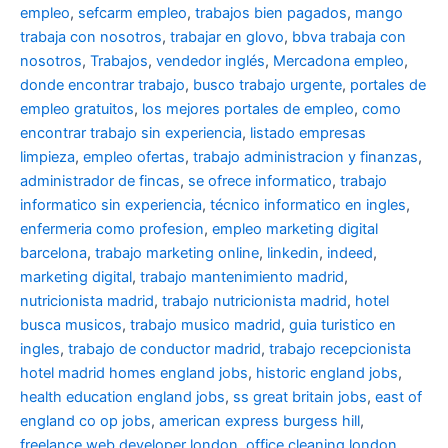
empleo
,
sefcarm empleo
,
trabajos bien pagados
,
mango
trabaja con nosotros
,
trabajar en glovo
,
bbva trabaja con
nosotros
,
Trabajos
,
vendedor inglés
,
Mercadona empleo
,
donde encontrar trabajo
,
busco trabajo urgente
,
portales de
empleo gratuitos
,
los mejores portales de empleo
,
como
encontrar trabajo sin experiencia
,
listado empresas
limpieza
,
empleo ofertas
,
trabajo administracion y finanzas
,
administrador de fincas
,
se ofrece informatico
,
trabajo
informatico sin experiencia
,
técnico informatico en ingles
,
enfermeria como profesion
,
empleo marketing digital
barcelona
,
trabajo marketing online
,
linkedin
,
indeed
,
marketing digital
,
trabajo mantenimiento madrid
,
nutricionista madrid
,
trabajo nutricionista madrid
,
hotel
busca musicos
,
trabajo musico madrid
,
guia turistico en
ingles
,
trabajo de conductor madrid
,
trabajo recepcionista
hotel madrid
homes england jobs
,
historic england jobs
,
health education england jobs
,
ss great britain jobs
,
east of
england co op jobs
,
american express burgess hill
,
freelance web developer london
,
office cleaning london
,