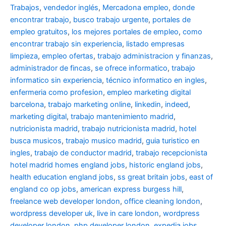
Trabajos
,
vendedor inglés
,
Mercadona empleo
,
donde
encontrar trabajo
,
busco trabajo urgente
,
portales de
empleo gratuitos
,
los mejores portales de empleo
,
como
encontrar trabajo sin experiencia
,
listado empresas
limpieza
,
empleo ofertas
,
trabajo administracion y finanzas
,
administrador de fincas
,
se ofrece informatico
,
trabajo
informatico sin experiencia
,
técnico informatico en ingles
,
enfermeria como profesion
,
empleo marketing digital
barcelona
,
trabajo marketing online
,
linkedin
,
indeed
,
marketing digital
,
trabajo mantenimiento madrid
,
nutricionista madrid
,
trabajo nutricionista madrid
,
hotel
busca musicos
,
trabajo musico madrid
,
guia turistico en
ingles
,
trabajo de conductor madrid
,
trabajo recepcionista
hotel madrid
homes england jobs
,
historic england jobs
,
health education england jobs
,
ss great britain jobs
,
east of
england co op jobs
,
american express burgess hill
,
freelance web developer london
,
office cleaning london
,
wordpress developer uk
,
live in care london
,
wordpress
developer london
,
php developer london
,
expedia jobs