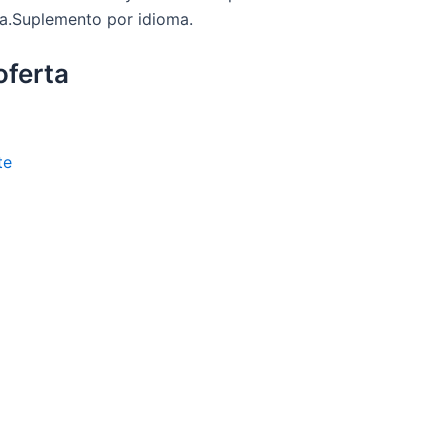
a.Suplemento por idioma.
oferta
te