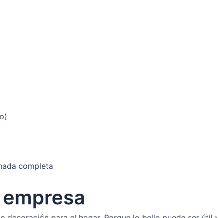
o)
ornada completa
a empresa
 decoración para el hogar. Porque lo bello puede ser útil y 