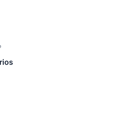
e
rios