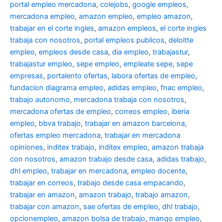
portal empleo mercadona
,
colejobs
,
google empleos
,
mercadona empleo
,
amazon empleo
,
empleo amazon
,
trabajar en el corte ingles
,
amazon empleos
,
el corte ingles
trabaja con nosotros
,
portal empleos publicos
,
deloitte
empleo
,
empleos desde casa
,
dia empleo
,
trabajastur
,
trabajastur empleo
,
sepe empleo
,
empleate sepe
,
sepe
empresas
,
portalento ofertas
,
labora ofertas de empleo
,
fundacion diagrama empleo
,
adidas empleo
,
fnac empleo
,
trabajo autonomo
,
mercadona trabaja con nosotros
,
mercadona ofertas de empleo
,
correos empleo
,
iberia
empleo
,
bbva trabajo
,
trabajar en amazon barcelona
,
ofertas empleo mercadona
,
trabajar en mercadona
opiniones
,
inditex trabajo
,
inditex empleo
,
amazon trabaja
con nosotros
,
amazon trabajo desde casa
,
adidas trabajo
,
dhl empleo
,
trabajar en mercadona
,
empleo docente
,
trabajar en correos
,
trabajo desde casa empacando
,
trabajar en amazon
,
amazon trabajo
,
trabajo amazon
,
trabajar con amazon
,
sae ofertas de empleo
,
dhl trabajo
,
opcionempleo
,
amazon bolsa de trabajo
,
mango empleo
,