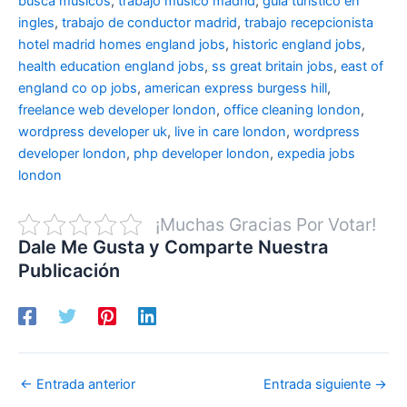
busca musicos
,
trabajo musico madrid
,
guia turistico en
ingles
,
trabajo de conductor madrid
,
trabajo recepcionista
hotel madrid
homes england jobs
,
historic england jobs
,
health education england jobs
,
ss great britain jobs
,
east of
england co op jobs
,
american express burgess hill
,
freelance web developer london
,
office cleaning london
,
wordpress developer uk
,
live in care london
,
wordpress
developer london
,
php developer london
,
expedia jobs
london
¡Muchas Gracias Por Votar!
Dale Me Gusta y Comparte Nuestra
Publicación
←
Entrada anterior
Entrada siguiente
→