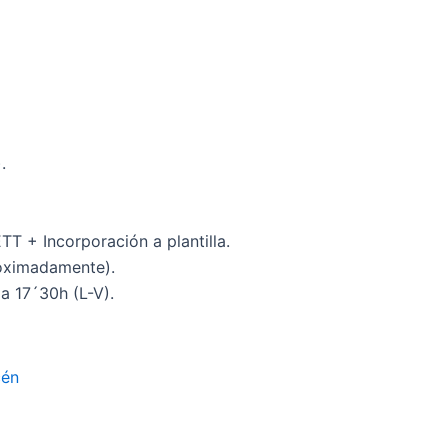
.
TT + Incorporación a plantilla.
roximadamente).
a 17´30h (L-V).
cén