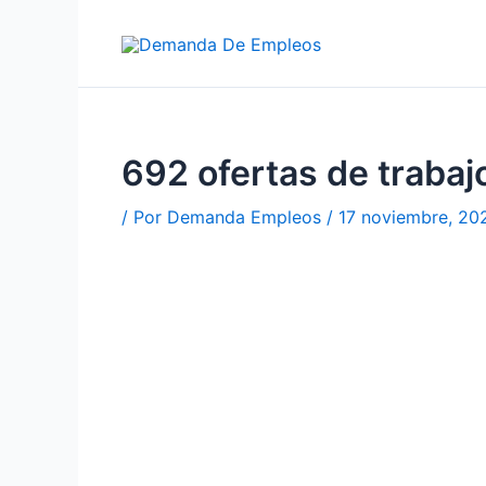
Ir
al
contenido
692 ofertas de trab
/ Por
Demanda Empleos
/
17 noviembre, 20