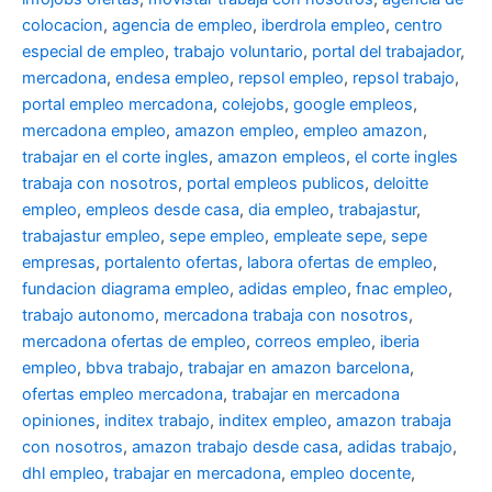
colocacion
,
agencia de empleo
,
iberdrola empleo
,
centro
especial de empleo
,
trabajo voluntario
,
portal del trabajador
,
mercadona
,
endesa empleo
,
repsol empleo
,
repsol trabajo
,
portal empleo mercadona
,
colejobs
,
google empleos
,
mercadona empleo
,
amazon empleo
,
empleo amazon
,
trabajar en el corte ingles
,
amazon empleos
,
el corte ingles
trabaja con nosotros
,
portal empleos publicos
,
deloitte
empleo
,
empleos desde casa
,
dia empleo
,
trabajastur
,
trabajastur empleo
,
sepe empleo
,
empleate sepe
,
sepe
empresas
,
portalento ofertas
,
labora ofertas de empleo
,
fundacion diagrama empleo
,
adidas empleo
,
fnac empleo
,
trabajo autonomo
,
mercadona trabaja con nosotros
,
mercadona ofertas de empleo
,
correos empleo
,
iberia
empleo
,
bbva trabajo
,
trabajar en amazon barcelona
,
ofertas empleo mercadona
,
trabajar en mercadona
opiniones
,
inditex trabajo
,
inditex empleo
,
amazon trabaja
con nosotros
,
amazon trabajo desde casa
,
adidas trabajo
,
dhl empleo
,
trabajar en mercadona
,
empleo docente
,