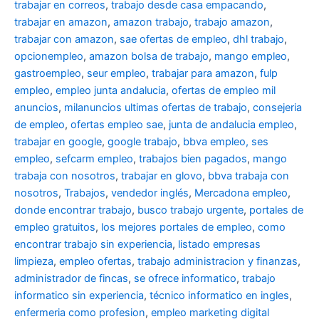
trabajar en correos
,
trabajo desde casa empacando
,
trabajar en amazon
,
amazon trabajo
,
trabajo amazon
,
trabajar con amazon
,
sae ofertas de empleo
,
dhl trabajo
,
opcionempleo
,
amazon bolsa de trabajo
,
mango empleo
,
gastroempleo
,
seur empleo
,
trabajar para amazon
,
fulp
empleo
,
empleo junta andalucia
,
ofertas de empleo mil
anuncios
,
milanuncios ultimas ofertas de trabajo
,
consejeria
de empleo
,
ofertas empleo sae
,
junta de andalucia empleo
,
trabajar en google
,
google trabajo
,
bbva empleo, ses
empleo
,
sefcarm empleo
,
trabajos bien pagados
,
mango
trabaja con nosotros
,
trabajar en glovo
,
bbva trabaja con
nosotros
,
Trabajos
,
vendedor inglés
,
Mercadona empleo
,
donde encontrar trabajo
,
busco trabajo urgente
,
portales de
empleo gratuitos
,
los mejores portales de empleo
,
como
encontrar trabajo sin experiencia
,
listado empresas
limpieza
,
empleo ofertas
,
trabajo administracion y finanzas
,
administrador de fincas
,
se ofrece informatico
,
trabajo
informatico sin experiencia
,
técnico informatico en ingles
,
enfermeria como profesion
,
empleo marketing digital