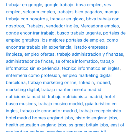
trabajar en google
,
google trabajo
,
bbva empleo, ses
empleo
,
sefcarm empleo
,
trabajos bien pagados
,
mango
trabaja con nosotros
,
trabajar en glovo
,
bbva trabaja con
nosotros
,
Trabajos
,
vendedor inglés
,
Mercadona empleo
,
donde encontrar trabajo
,
busco trabajo urgente
,
portales de
empleo gratuitos
,
los mejores portales de empleo
,
como
encontrar trabajo sin experiencia
,
listado empresas
limpieza
,
empleo ofertas
,
trabajo administracion y finanzas
,
administrador de fincas
,
se ofrece informatico
,
trabajo
informatico sin experiencia
,
técnico informatico en ingles
,
enfermeria como profesion
,
empleo marketing digital
barcelona
,
trabajo marketing online
,
linkedin
,
indeed
,
marketing digital
,
trabajo mantenimiento madrid
,
nutricionista madrid
,
trabajo nutricionista madrid
,
hotel
busca musicos
,
trabajo musico madrid
,
guia turistico en
ingles
,
trabajo de conductor madrid
,
trabajo recepcionista
hotel madrid
homes england jobs
,
historic england jobs
,
health education england jobs
,
ss great britain jobs
,
east of
england co op jobs
,
american express burgess hill
,