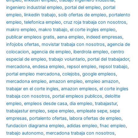
ingeniero industrial empleo
,
portal del empleo
,
portal
empleo
,
linkedin trabajo
,
soib ofertas de empleo
,
portalento
empleo
,
telefonica empleo
,
cruz roja trabaja con nosotros
,
makro empleo
,
makro trabajo
,
el corte ingles empleo
,
publicar empleos gratis
,
aena empleo
,
indeed empresas
,
infojobs ofertas
,
movistar trabaja con nosotros
,
agencia de
colocacion
,
agencia de empleo
,
iberdrola empleo
,
centro
especial de empleo
,
trabajo voluntario
,
portal del trabajador
,
mercadona
,
endesa empleo
,
repsol empleo
,
repsol trabajo
,
portal empleo mercadona
,
colejobs
,
google empleos
,
mercadona empleo
,
amazon empleo
,
empleo amazon
,
trabajar en el corte ingles
,
amazon empleos
,
el corte ingles
trabaja con nosotros
,
portal empleos publicos
,
deloitte
empleo
,
empleos desde casa
,
dia empleo
,
trabajastur
,
trabajastur empleo
,
sepe empleo
,
empleate sepe
,
sepe
empresas
,
portalento ofertas
,
labora ofertas de empleo
,
fundacion diagrama empleo
,
adidas empleo
,
fnac empleo
,
trabajo autonomo
,
mercadona trabaja con nosotros
,