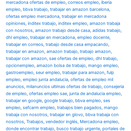
mercadona ofertas de empleo
,
correos empleo
,
iberia
empleo
,
bbva trabajo
,
trabajar en amazon barcelona
,
ofertas empleo mercadona
,
trabajar en mercadona
opiniones
,
inditex trabajo
,
inditex empleo
,
amazon trabaja
con nosotros
,
amazon trabajo desde casa
,
adidas trabajo
,
dhl empleo
,
trabajar en mercadona
,
empleo docente
,
trabajar en correos
,
trabajo desde casa empacando
,
trabajar en amazon
,
amazon trabajo
,
trabajo amazon
,
trabajar con amazon
,
sae ofertas de empleo
,
dhl trabajo
,
opcionempleo
,
amazon bolsa de trabajo
,
mango empleo
,
gastroempleo
,
seur empleo
,
trabajar para amazon
,
fulp
empleo
,
empleo junta andalucia
,
ofertas de empleo mil
anuncios
,
milanuncios ultimas ofertas de trabajo
,
consejeria
de empleo
,
ofertas empleo sae
,
junta de andalucia empleo
,
trabajar en google
,
google trabajo
,
bbva empleo, ses
empleo
,
sefcarm empleo
,
trabajos bien pagados
,
mango
trabaja con nosotros
,
trabajar en glovo
,
bbva trabaja con
nosotros
,
Trabajos
,
vendedor inglés
,
Mercadona empleo
,
donde encontrar trabajo
,
busco trabajo urgente
,
portales de