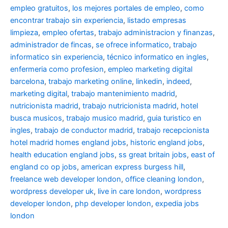
empleo gratuitos
,
los mejores portales de empleo
,
como
encontrar trabajo sin experiencia
,
listado empresas
limpieza
,
empleo ofertas
,
trabajo administracion y finanzas
,
administrador de fincas
,
se ofrece informatico
,
trabajo
informatico sin experiencia
,
técnico informatico en ingles
,
enfermeria como profesion
,
empleo marketing digital
barcelona
,
trabajo marketing online
,
linkedin
,
indeed
,
marketing digital
,
trabajo mantenimiento madrid
,
nutricionista madrid
,
trabajo nutricionista madrid
,
hotel
busca musicos
,
trabajo musico madrid
,
guia turistico en
ingles
,
trabajo de conductor madrid
,
trabajo recepcionista
hotel madrid
homes england jobs
,
historic england jobs
,
health education england jobs
,
ss great britain jobs
,
east of
england co op jobs
,
american express burgess hill
,
freelance web developer london
,
office cleaning london
,
wordpress developer uk
,
live in care london
,
wordpress
developer london
,
php developer london
,
expedia jobs
london