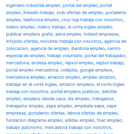
ingeniero industrial empleo
,
portal del empleo
,
portal
empleo
,
linkedin trabajo
,
soib ofertas de empleo
,
portalento
empleo
,
telefonica empleo
,
cruz roja trabaja con nosotros
,
makro empleo
,
makro trabajo
,
el corte ingles empleo
,
publicar empleos gratis
,
aena empleo
,
indeed empresas
,
infojobs ofertas
,
movistar trabaja con nosotros
,
agencia de
colocacion
,
agencia de empleo
,
iberdrola empleo
,
centro
especial de empleo
,
trabajo voluntario
,
portal del trabajador
,
mercadona
,
endesa empleo
,
repsol empleo
,
repsol trabajo
,
portal empleo mercadona
,
colejobs
,
google empleos
,
mercadona empleo
,
amazon empleo
,
empleo amazon
,
trabajar en el corte ingles
,
amazon empleos
,
el corte ingles
trabaja con nosotros
,
portal empleos publicos
,
deloitte
empleo
,
empleos desde casa
,
dia empleo
,
trabajastur
,
trabajastur empleo
,
sepe empleo
,
empleate sepe
,
sepe
empresas
,
portalento ofertas
,
labora ofertas de empleo
,
fundacion diagrama empleo
,
adidas empleo
,
fnac empleo
,
trabajo autonomo
,
mercadona trabaja con nosotros
,