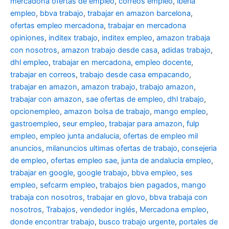
mercadona ofertas de empleo
,
correos empleo
,
iberia
empleo
,
bbva trabajo
,
trabajar en amazon barcelona
,
ofertas empleo mercadona
,
trabajar en mercadona
opiniones
,
inditex trabajo
,
inditex empleo
,
amazon trabaja
con nosotros
,
amazon trabajo desde casa
,
adidas trabajo
,
dhl empleo
,
trabajar en mercadona
,
empleo docente
,
trabajar en correos
,
trabajo desde casa empacando
,
trabajar en amazon
,
amazon trabajo
,
trabajo amazon
,
trabajar con amazon
,
sae ofertas de empleo
,
dhl trabajo
,
opcionempleo
,
amazon bolsa de trabajo
,
mango empleo
,
gastroempleo
,
seur empleo
,
trabajar para amazon
,
fulp
empleo
,
empleo junta andalucia
,
ofertas de empleo mil
anuncios
,
milanuncios ultimas ofertas de trabajo
,
consejeria
de empleo
,
ofertas empleo sae
,
junta de andalucia empleo
,
trabajar en google
,
google trabajo
,
bbva empleo, ses
empleo
,
sefcarm empleo
,
trabajos bien pagados
,
mango
trabaja con nosotros
,
trabajar en glovo
,
bbva trabaja con
nosotros
,
Trabajos
,
vendedor inglés
,
Mercadona empleo
,
donde encontrar trabajo
,
busco trabajo urgente
,
portales de