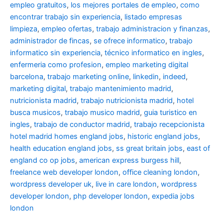
empleo gratuitos
,
los mejores portales de empleo
,
como
encontrar trabajo sin experiencia
,
listado empresas
limpieza
,
empleo ofertas
,
trabajo administracion y finanzas
,
administrador de fincas
,
se ofrece informatico
,
trabajo
informatico sin experiencia
,
técnico informatico en ingles
,
enfermeria como profesion
,
empleo marketing digital
barcelona
,
trabajo marketing online
,
linkedin
,
indeed
,
marketing digital
,
trabajo mantenimiento madrid
,
nutricionista madrid
,
trabajo nutricionista madrid
,
hotel
busca musicos
,
trabajo musico madrid
,
guia turistico en
ingles
,
trabajo de conductor madrid
,
trabajo recepcionista
hotel madrid
homes england jobs
,
historic england jobs
,
health education england jobs
,
ss great britain jobs
,
east of
england co op jobs
,
american express burgess hill
,
freelance web developer london
,
office cleaning london
,
wordpress developer uk
,
live in care london
,
wordpress
developer london
,
php developer london
,
expedia jobs
london