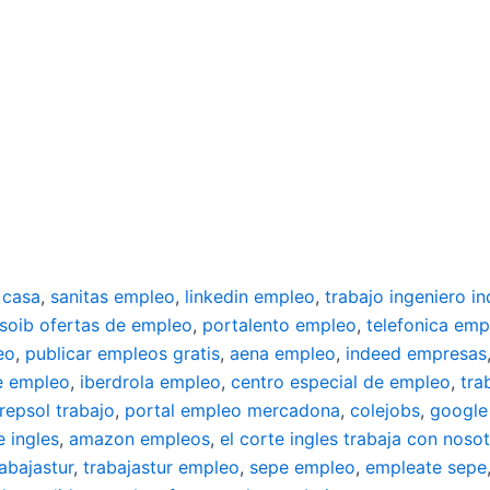
 casa
,
sanitas empleo
,
linkedin empleo
,
trabajo ingeniero in
soib ofertas de empleo
,
portalento empleo
,
telefonica emp
eo
,
publicar empleos gratis
,
aena empleo
,
indeed empresas
e empleo
,
iberdrola empleo
,
centro especial de empleo
,
tra
repsol trabajo
,
portal empleo mercadona
,
colejobs
,
google
e ingles
,
amazon empleos
,
el corte ingles trabaja con noso
rabajastur
,
trabajastur empleo
,
sepe empleo
,
empleate sepe