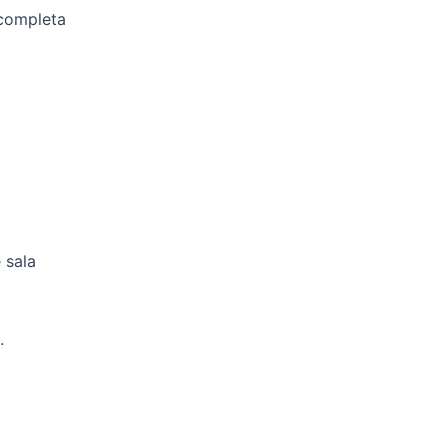
 completa
 sala
.