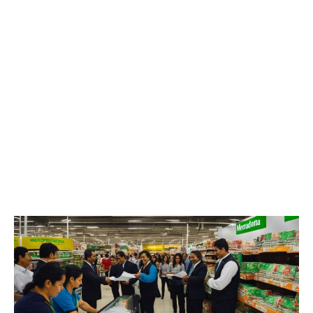
Mercadona
Empleo:
Oportunidades
Laborales
–
Únete