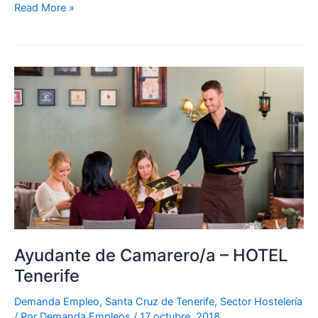
Read More »
Ayudante
de
Camarero/a
–
HOTEL
Tenerife
Ayudante de Camarero/a – HOTEL
Tenerife
Demanda Empleo
,
Santa Cruz de Tenerife
,
Sector Hostelería
/ Por
Demanda Empleos
/
17 octubre, 2018