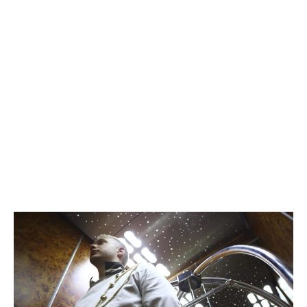
Recepcionista
Hotel
4*
–
A
Coruña