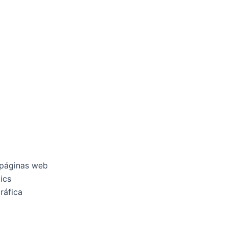
 páginas web
ics
ráfica