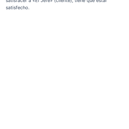
satisfacer a «El Jefe» (cliente), tiene que estar
satisfecho.