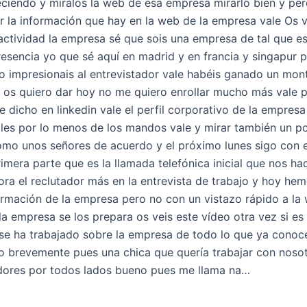
eciendo y míralos la web de esa empresa mirarlo bien y per
r la información que hay en la web de la empresa vale Os v
 actividad la empresa sé que sois una empresa de tal que e
resencia yo que sé aquí en madrid y en francia y singapur 
so impresionais al entrevistador vale habéis ganado un mon
 os quiero dar hoy no me quiero enrollar mucho más vale 
e dicho en linkedin vale el perfil corporativo de la empres
les por lo menos de los mandos vale y mirar también un po
 como unos señores de acuerdo y el próximo lunes sigo con
rimera parte que es la llamada telefónica inicial que nos h
lora el reclutador más en la entrevista de trabajo y hoy hem
ormación de la empresa pero no con un vistazo rápido a l
a empresa se los prepara os veis este vídeo otra vez si es
 se ha trabajado sobre la empresa de todo lo que ya conoce
 brevemente pues una chica que quería trabajar con nosot
adores por todos lados bueno pues me llama na…