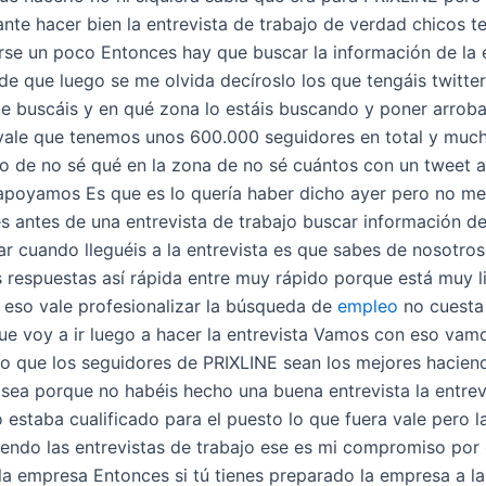
te hacer bien la entrevista de trabajo de verdad chicos 
e un poco Entonces hay que buscar la información de la e
ide que luego se me olvida decíroslo los que tengáis twitte
e buscáis y en qué zona lo estáis buscando y poner arroba 
 vale que tenemos unos 600.000 seguidores en total y much
jo de no sé qué en la zona de no sé cuántos con un tweet
apoyamos Es que es lo quería haber dicho ayer pero no 
 antes de una entrevista de trabajo buscar información d
ar cuando lleguéis a la entrevista es que sabes de nosotro
 respuestas así rápida entre muy rápido porque está muy li
eso vale profesionalizar la búsqueda de
empleo
no cuesta 
e voy a ir luego a hacer la entrevista Vamos con eso vamos
o que los seguidores de PRIXLINE sean los mejores haciend
sea porque no habéis hecho una buena entrevista la entrevi
estaba cualificado para el puesto lo que fuera vale pero l
endo las entrevistas de trabajo ese es mi compromiso por
la empresa Entonces si tú tienes preparado la empresa a l