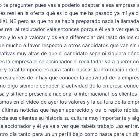
 te pregunten pues vas a poderlo adaptar a esa empresa a
erés real en la oferta qué es lo que me ha pasado ya mí ya
PRIXLINE pero es que no se había preparado nada la llamad
rés real al reclutador vale entonces porque él va a ver que
o y lo va a valorar y os va a diferenciar del resto de los c
 de mucho a favor respecto a otros candidatos que van sin
tivas muy altas de que el candidato sepa ni siquiera dónd
s la empresa el seleccionador el reclutador va a querer c
 y total tampoco es para tanto buscar la información de l
resa antes de ir hay que conocer la actividad de la empres
como digo siempre conocer la actividad de la empresa conoc
y si tiene presencia nacional o internacional los clientes 
mos en el vídeo de ayer los valores y la cultura de la empr
últimas noticias que hayan aparecido y os lo repito rápida
ia sus clientes su historia su cultura muy importante y al
eleccionador y él ya va a ver que habéis trabajo Las entre
otro día tanto para un un perfil bajo como hasta para un di