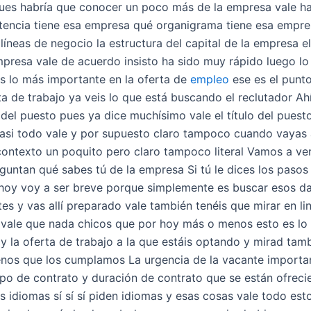
ues habría que conocer un poco más de la empresa vale ha
ncia tiene esa empresa qué organigrama tiene esa empres
 líneas de negocio la estructura del capital de la empresa e
mpresa vale de acuerdo insisto ha sido muy rápido luego lo
s lo más importante en la oferta de
empleo
ese es el punto
ta de trabajo ya veis lo que está buscando el reclutador Ah
 del puesto pues ya dice muchísimo vale el título del puest
 casi todo vale y por supuesto claro tampoco cuando vayas a 
contexto un poquito pero claro tampoco literal Vamos a v
guntan qué sabes tú de la empresa Si tú le dices los pas
hoy voy a ser breve porque simplemente es buscar esos da
antes y vas allí preparado vale también tenéis que mirar en 
 vale que nada chicos que por hoy más o menos esto es lo 
r y la oferta de trabajo a la que estáis optando y mirad tam
enos que los cumplamos La urgencia de la vacante importa
ipo de contrato y duración de contrato que se están ofre
 idiomas sí sí sí piden idiomas y esas cosas vale todo esto