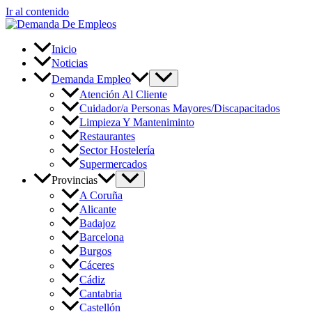
Ir al contenido
Inicio
Noticias
Demanda Empleo
Atención Al Cliente
Cuidador/a Personas Mayores/Discapacitados
Limpieza Y Manteniminto
Restaurantes
Sector Hostelería
Supermercados
Provincias
A Coruña
Alicante
Badajoz
Barcelona
Burgos
Cáceres
Cádiz
Cantabria
Castellón