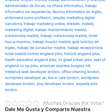
administrador de fincas
,
se ofrece informatico
,
trabajo
informatico sin experiencia
,
técnico informatico en ingles
,
enfermeria como profesion
,
empleo marketing digital
barcelona
,
trabajo marketing online
,
linkedin
,
indeed
,
marketing digital
,
trabajo mantenimiento madrid
,
nutricionista madrid
,
trabajo nutricionista madrid
,
hotel
busca musicos
,
trabajo musico madrid
,
guia turistico en
ingles
,
trabajo de conductor madrid
,
trabajo recepcionista
hotel madrid
homes england jobs
,
historic england jobs
,
health education england jobs
,
ss great britain jobs
,
east of
england co op jobs
,
american express burgess hill
,
freelance web developer london
,
office cleaning london
,
wordpress developer uk
,
live in care london
,
wordpress
developer london
,
php developer london
,
expedia jobs
london
¡Muchas Gracias Por Votar!
Dale Me Gusta y Comparte Nuestra