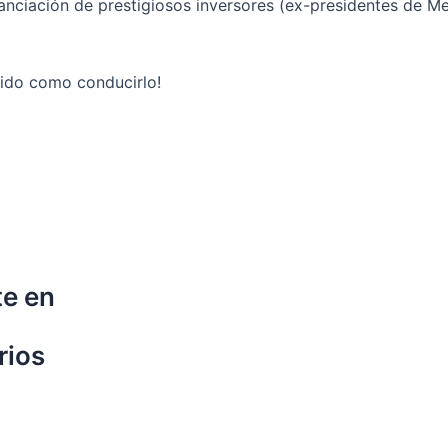
nanciación de prestigiosos inversores (ex-presidentes de M
tido como conducirlo!
te en
rios