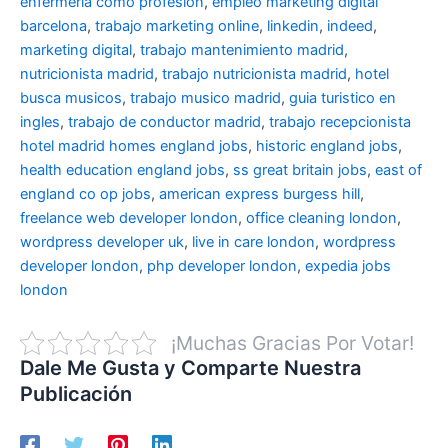
enfermeria como profesion
,
empleo marketing digital
barcelona
,
trabajo marketing online
,
linkedin
,
indeed
,
marketing digital
,
trabajo mantenimiento madrid
,
nutricionista madrid
,
trabajo nutricionista madrid
,
hotel
busca musicos
,
trabajo musico madrid
,
guia turistico en
ingles
,
trabajo de conductor madrid
,
trabajo recepcionista
hotel madrid
homes england jobs
,
historic england jobs
,
health education england jobs
,
ss great britain jobs
,
east of
england co op jobs
,
american express burgess hill
,
freelance web developer london
,
office cleaning london
,
wordpress developer uk
,
live in care london
,
wordpress
developer london
,
php developer london
,
expedia jobs
london
¡Muchas Gracias Por Votar!
Dale Me Gusta y Comparte Nuestra
Publicación