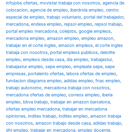
infojobs ofertas
,
movistar trabaja con nosotros
,
agencia de
colocacion
,
agencia de empleo
,
iberdrola empleo
,
centro
especial de empleo
,
trabajo voluntario
,
portal del trabajador
,
mercadona
,
endesa empleo
,
repsol empleo
,
repsol trabajo
,
portal empleo mercadona
,
colejobs
,
google empleos
,
mercadona empleo
,
amazon empleo
,
empleo amazon
,
trabajar en el corte ingles
,
amazon empleos
,
el corte ingles
trabaja con nosotros
,
portal empleos publicos
,
deloitte
empleo
,
empleos desde casa
,
dia empleo
,
trabajastur
,
trabajastur empleo
,
sepe empleo
,
empleate sepe
,
sepe
empresas
,
portalento ofertas
,
labora ofertas de empleo
,
fundacion diagrama empleo
,
adidas empleo
,
fnac empleo
,
trabajo autonomo
,
mercadona trabaja con nosotros
,
mercadona ofertas de empleo
,
correos empleo
,
iberia
empleo
,
bbva trabajo
,
trabajar en amazon barcelona
,
ofertas empleo mercadona
,
trabajar en mercadona
opiniones
,
inditex trabajo
,
inditex empleo
,
amazon trabaja
con nosotros
,
amazon trabajo desde casa
,
adidas trabajo
,
dhl empleo
,
trabajar en mercadona
,
empleo docente
,