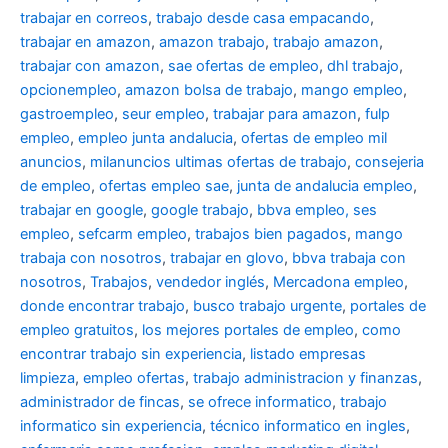
trabajar en correos
,
trabajo desde casa empacando
,
trabajar en amazon
,
amazon trabajo
,
trabajo amazon
,
trabajar con amazon
,
sae ofertas de empleo
,
dhl trabajo
,
opcionempleo
,
amazon bolsa de trabajo
,
mango empleo
,
gastroempleo
,
seur empleo
,
trabajar para amazon
,
fulp
empleo
,
empleo junta andalucia
,
ofertas de empleo mil
anuncios
,
milanuncios ultimas ofertas de trabajo
,
consejeria
de empleo
,
ofertas empleo sae
,
junta de andalucia empleo
,
trabajar en google
,
google trabajo
,
bbva empleo, ses
empleo
,
sefcarm empleo
,
trabajos bien pagados
,
mango
trabaja con nosotros
,
trabajar en glovo
,
bbva trabaja con
nosotros
,
Trabajos
,
vendedor inglés
,
Mercadona empleo
,
donde encontrar trabajo
,
busco trabajo urgente
,
portales de
empleo gratuitos
,
los mejores portales de empleo
,
como
encontrar trabajo sin experiencia
,
listado empresas
limpieza
,
empleo ofertas
,
trabajo administracion y finanzas
,
administrador de fincas
,
se ofrece informatico
,
trabajo
informatico sin experiencia
,
técnico informatico en ingles
,