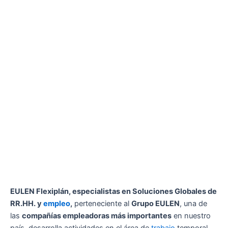
EULEN Flexiplán, especialistas en Soluciones Globales de
RR.HH. y
empleo
,
perteneciente al
Grupo EULEN
, una de
las
compañías empleadoras más importantes
en nuestro
país, desarrolla actividades en el área de
trabajo
temporal,