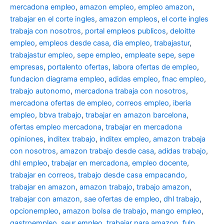
mercadona empleo
,
amazon empleo
,
empleo amazon
,
trabajar en el corte ingles
,
amazon empleos
,
el corte ingles
trabaja con nosotros
,
portal empleos publicos
,
deloitte
empleo
,
empleos desde casa
,
dia empleo
,
trabajastur
,
trabajastur empleo
,
sepe empleo
,
empleate sepe
,
sepe
empresas
,
portalento ofertas
,
labora ofertas de empleo
,
fundacion diagrama empleo
,
adidas empleo
,
fnac empleo
,
trabajo autonomo
,
mercadona trabaja con nosotros
,
mercadona ofertas de empleo
,
correos empleo
,
iberia
empleo
,
bbva trabajo
,
trabajar en amazon barcelona
,
ofertas empleo mercadona
,
trabajar en mercadona
opiniones
,
inditex trabajo
,
inditex empleo
,
amazon trabaja
con nosotros
,
amazon trabajo desde casa
,
adidas trabajo
,
dhl empleo
,
trabajar en mercadona
,
empleo docente
,
trabajar en correos
,
trabajo desde casa empacando
,
trabajar en amazon
,
amazon trabajo
,
trabajo amazon
,
trabajar con amazon
,
sae ofertas de empleo
,
dhl trabajo
,
opcionempleo
,
amazon bolsa de trabajo
,
mango empleo
,
gastroempleo
,
seur empleo
,
trabajar para amazon
,
fulp