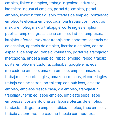
empleo
,
linkedin empleo
,
trabajo ingeniero industrial
,
ingeniero industrial empleo
,
portal del empleo
,
portal
empleo
,
linkedin trabajo
,
soib ofertas de empleo
,
portalento
empleo
,
telefonica empleo
,
cruz roja trabaja con nosotros
,
makro empleo
,
makro trabajo
,
el corte ingles empleo
,
publicar empleos gratis
,
aena empleo
,
indeed empresas
,
infojobs ofertas
,
movistar trabaja con nosotros
,
agencia de
colocacion
,
agencia de empleo
,
iberdrola empleo
,
centro
especial de empleo
,
trabajo voluntario
,
portal del trabajador
,
mercadona
,
endesa empleo
,
repsol empleo
,
repsol trabajo
,
portal empleo mercadona
,
colejobs
,
google empleos
,
mercadona empleo
,
amazon empleo
,
empleo amazon
,
trabajar en el corte ingles
,
amazon empleos
,
el corte ingles
trabaja con nosotros
,
portal empleos publicos
,
deloitte
empleo
,
empleos desde casa
,
dia empleo
,
trabajastur
,
trabajastur empleo
,
sepe empleo
,
empleate sepe
,
sepe
empresas
,
portalento ofertas
,
labora ofertas de empleo
,
fundacion diagrama empleo
,
adidas empleo
,
fnac empleo
,
trabajo autonomo
,
mercadona trabaja con nosotros
,