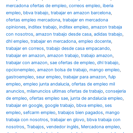
mercadona ofertas de empleo
,
correos empleo
,
iberia
empleo
,
bbva trabajo
,
trabajar en amazon barcelona
,
ofertas empleo mercadona
,
trabajar en mercadona
opiniones
,
inditex trabajo
,
inditex empleo
,
amazon trabaja
con nosotros
,
amazon trabajo desde casa
,
adidas trabajo
,
dhl empleo
,
trabajar en mercadona
,
empleo docente
,
trabajar en correos
,
trabajo desde casa empacando
,
trabajar en amazon
,
amazon trabajo
,
trabajo amazon
,
trabajar con amazon
,
sae ofertas de empleo
,
dhl trabajo
,
opcionempleo
,
amazon bolsa de trabajo
,
mango empleo
,
gastroempleo
,
seur empleo
,
trabajar para amazon
,
fulp
empleo
,
empleo junta andalucia
,
ofertas de empleo mil
anuncios
,
milanuncios ultimas ofertas de trabajo
,
consejeria
de empleo
,
ofertas empleo sae
,
junta de andalucia empleo
,
trabajar en google
,
google trabajo
,
bbva empleo, ses
empleo
,
sefcarm empleo
,
trabajos bien pagados
,
mango
trabaja con nosotros
,
trabajar en glovo
,
bbva trabaja con
nosotros
,
Trabajos
,
vendedor inglés
,
Mercadona empleo
,