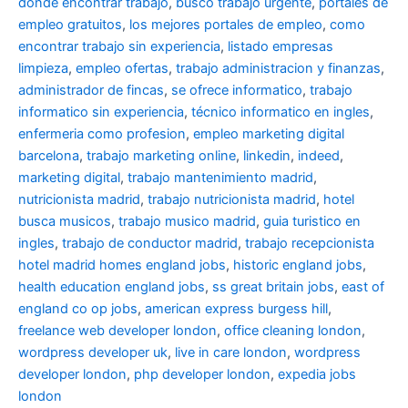
donde encontrar trabajo
,
busco trabajo urgente
,
portales de
empleo gratuitos
,
los mejores portales de empleo
,
como
encontrar trabajo sin experiencia
,
listado empresas
limpieza
,
empleo ofertas
,
trabajo administracion y finanzas
,
administrador de fincas
,
se ofrece informatico
,
trabajo
informatico sin experiencia
,
técnico informatico en ingles
,
enfermeria como profesion
,
empleo marketing digital
barcelona
,
trabajo marketing online
,
linkedin
,
indeed
,
marketing digital
,
trabajo mantenimiento madrid
,
nutricionista madrid
,
trabajo nutricionista madrid
,
hotel
busca musicos
,
trabajo musico madrid
,
guia turistico en
ingles
,
trabajo de conductor madrid
,
trabajo recepcionista
hotel madrid
homes england jobs
,
historic england jobs
,
health education england jobs
,
ss great britain jobs
,
east of
england co op jobs
,
american express burgess hill
,
freelance web developer london
,
office cleaning london
,
wordpress developer uk
,
live in care london
,
wordpress
developer london
,
php developer london
,
expedia jobs
london