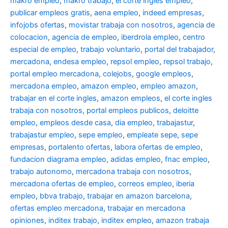
makro empleo
,
makro trabajo
,
el corte ingles empleo
,
publicar empleos gratis
,
aena empleo
,
indeed empresas
,
infojobs ofertas
,
movistar trabaja con nosotros
,
agencia de
colocacion
,
agencia de empleo
,
iberdrola empleo
,
centro
especial de empleo
,
trabajo voluntario
,
portal del trabajador
,
mercadona
,
endesa empleo
,
repsol empleo
,
repsol trabajo
,
portal empleo mercadona
,
colejobs
,
google empleos
,
mercadona empleo
,
amazon empleo
,
empleo amazon
,
trabajar en el corte ingles
,
amazon empleos
,
el corte ingles
trabaja con nosotros
,
portal empleos publicos
,
deloitte
empleo
,
empleos desde casa
,
dia empleo
,
trabajastur
,
trabajastur empleo
,
sepe empleo
,
empleate sepe
,
sepe
empresas
,
portalento ofertas
,
labora ofertas de empleo
,
fundacion diagrama empleo
,
adidas empleo
,
fnac empleo
,
trabajo autonomo
,
mercadona trabaja con nosotros
,
mercadona ofertas de empleo
,
correos empleo
,
iberia
empleo
,
bbva trabajo
,
trabajar en amazon barcelona
,
ofertas empleo mercadona
,
trabajar en mercadona
opiniones
,
inditex trabajo
,
inditex empleo
,
amazon trabaja