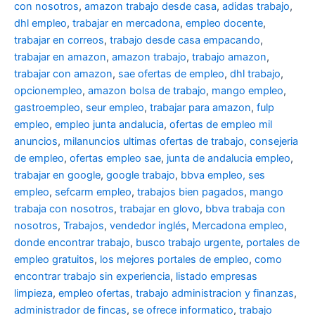
con nosotros
,
amazon trabajo desde casa
,
adidas trabajo
,
dhl empleo
,
trabajar en mercadona
,
empleo docente
,
trabajar en correos
,
trabajo desde casa empacando
,
trabajar en amazon
,
amazon trabajo
,
trabajo amazon
,
trabajar con amazon
,
sae ofertas de empleo
,
dhl trabajo
,
opcionempleo
,
amazon bolsa de trabajo
,
mango empleo
,
gastroempleo
,
seur empleo
,
trabajar para amazon
,
fulp
empleo
,
empleo junta andalucia
,
ofertas de empleo mil
anuncios
,
milanuncios ultimas ofertas de trabajo
,
consejeria
de empleo
,
ofertas empleo sae
,
junta de andalucia empleo
,
trabajar en google
,
google trabajo
,
bbva empleo, ses
empleo
,
sefcarm empleo
,
trabajos bien pagados
,
mango
trabaja con nosotros
,
trabajar en glovo
,
bbva trabaja con
nosotros
,
Trabajos
,
vendedor inglés
,
Mercadona empleo
,
donde encontrar trabajo
,
busco trabajo urgente
,
portales de
empleo gratuitos
,
los mejores portales de empleo
,
como
encontrar trabajo sin experiencia
,
listado empresas
limpieza
,
empleo ofertas
,
trabajo administracion y finanzas
,
administrador de fincas
,
se ofrece informatico
,
trabajo