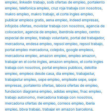
empleo
,
linkedin trabajo
,
soib ofertas de empleo
,
portalento
empleo
,
telefonica empleo
,
cruz roja trabaja con nosotros
,
makro empleo
,
makro trabajo
,
el corte ingles empleo
,
publicar empleos gratis
,
aena empleo
,
indeed empresas
,
infojobs ofertas
,
movistar trabaja con nosotros
,
agencia de
colocacion
,
agencia de empleo
,
iberdrola empleo
,
centro
especial de empleo
,
trabajo voluntario
,
portal del trabajador
,
mercadona
,
endesa empleo
,
repsol empleo
,
repsol trabajo
,
portal empleo mercadona
,
colejobs
,
google empleos
,
mercadona empleo
,
amazon empleo
,
empleo amazon
,
trabajar en el corte ingles
,
amazon empleos
,
el corte ingles
trabaja con nosotros
,
portal empleos publicos
,
deloitte
empleo
,
empleos desde casa
,
dia empleo
,
trabajastur
,
trabajastur empleo
,
sepe empleo
,
empleate sepe
,
sepe
empresas
,
portalento ofertas
,
labora ofertas de empleo
,
fundacion diagrama empleo
,
adidas empleo
,
fnac empleo
,
trabajo autonomo
,
mercadona trabaja con nosotros
,
mercadona ofertas de empleo
,
correos empleo
,
iberia
empleo
,
bbva trabajo
,
trabajar en amazon barcelona
,