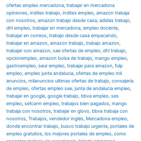
ofertas empleo mercadona
,
trabajar en mercadona
opiniones
,
inditex trabajo
,
inditex empleo
,
amazon trabaja
con nosotros
,
amazon trabajo desde casa
,
adidas trabajo
,
dhl empleo
,
trabajar en mercadona
,
empleo docente
,
trabajar en correos
,
trabajo desde casa empacando
,
trabajar en amazon
,
amazon trabajo
,
trabajo amazon
,
trabajar con amazon
,
sae ofertas de empleo
,
dhl trabajo
,
opcionempleo
,
amazon bolsa de trabajo
,
mango empleo
,
gastroempleo
,
seur empleo
,
trabajar para amazon
,
fulp
empleo
,
empleo junta andalucia
,
ofertas de empleo mil
anuncios
,
milanuncios ultimas ofertas de trabajo
,
consejeria
de empleo
,
ofertas empleo sae
,
junta de andalucia empleo
,
trabajar en google
,
google trabajo
,
bbva empleo, ses
empleo
,
sefcarm empleo
,
trabajos bien pagados
,
mango
trabaja con nosotros
,
trabajar en glovo
,
bbva trabaja con
nosotros
,
Trabajos
,
vendedor inglés
,
Mercadona empleo
,
donde encontrar trabajo
,
busco trabajo urgente
,
portales de
empleo gratuitos
,
los mejores portales de empleo
,
como