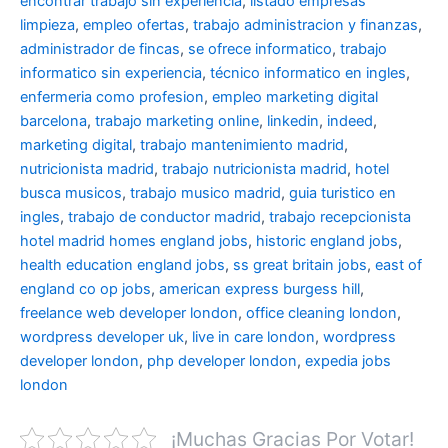
encontrar trabajo sin experiencia
,
listado empresas
limpieza
,
empleo ofertas
,
trabajo administracion y finanzas
,
administrador de fincas
,
se ofrece informatico
,
trabajo
informatico sin experiencia
,
técnico informatico en ingles
,
enfermeria como profesion
,
empleo marketing digital
barcelona
,
trabajo marketing online
,
linkedin
,
indeed
,
marketing digital
,
trabajo mantenimiento madrid
,
nutricionista madrid
,
trabajo nutricionista madrid
,
hotel
busca musicos
,
trabajo musico madrid
,
guia turistico en
ingles
,
trabajo de conductor madrid
,
trabajo recepcionista
hotel madrid
homes england jobs
,
historic england jobs
,
health education england jobs
,
ss great britain jobs
,
east of
england co op jobs
,
american express burgess hill
,
freelance web developer london
,
office cleaning london
,
wordpress developer uk
,
live in care london
,
wordpress
developer london
,
php developer london
,
expedia jobs
london
¡Muchas Gracias Por Votar!