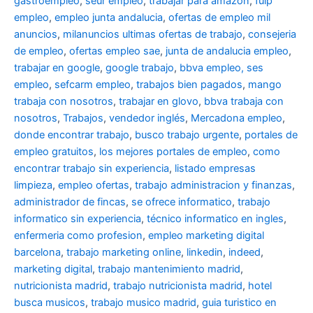
gastroempleo
,
seur empleo
,
trabajar para amazon
,
fulp
empleo
,
empleo junta andalucia
,
ofertas de empleo mil
anuncios
,
milanuncios ultimas ofertas de trabajo
,
consejeria
de empleo
,
ofertas empleo sae
,
junta de andalucia empleo
,
trabajar en google
,
google trabajo
,
bbva empleo, ses
empleo
,
sefcarm empleo
,
trabajos bien pagados
,
mango
trabaja con nosotros
,
trabajar en glovo
,
bbva trabaja con
nosotros
,
Trabajos
,
vendedor inglés
,
Mercadona empleo
,
donde encontrar trabajo
,
busco trabajo urgente
,
portales de
empleo gratuitos
,
los mejores portales de empleo
,
como
encontrar trabajo sin experiencia
,
listado empresas
limpieza
,
empleo ofertas
,
trabajo administracion y finanzas
,
administrador de fincas
,
se ofrece informatico
,
trabajo
informatico sin experiencia
,
técnico informatico en ingles
,
enfermeria como profesion
,
empleo marketing digital
barcelona
,
trabajo marketing online
,
linkedin
,
indeed
,
marketing digital
,
trabajo mantenimiento madrid
,
nutricionista madrid
,
trabajo nutricionista madrid
,
hotel
busca musicos
,
trabajo musico madrid
,
guia turistico en