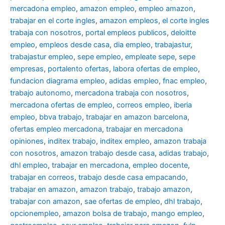
mercadona empleo
,
amazon empleo
,
empleo amazon
,
trabajar en el corte ingles
,
amazon empleos
,
el corte ingles
trabaja con nosotros
,
portal empleos publicos
,
deloitte
empleo
,
empleos desde casa
,
dia empleo
,
trabajastur
,
trabajastur empleo
,
sepe empleo
,
empleate sepe
,
sepe
empresas
,
portalento ofertas
,
labora ofertas de empleo
,
fundacion diagrama empleo
,
adidas empleo
,
fnac empleo
,
trabajo autonomo
,
mercadona trabaja con nosotros
,
mercadona ofertas de empleo
,
correos empleo
,
iberia
empleo
,
bbva trabajo
,
trabajar en amazon barcelona
,
ofertas empleo mercadona
,
trabajar en mercadona
opiniones
,
inditex trabajo
,
inditex empleo
,
amazon trabaja
con nosotros
,
amazon trabajo desde casa
,
adidas trabajo
,
dhl empleo
,
trabajar en mercadona
,
empleo docente
,
trabajar en correos
,
trabajo desde casa empacando
,
trabajar en amazon
,
amazon trabajo
,
trabajo amazon
,
trabajar con amazon
,
sae ofertas de empleo
,
dhl trabajo
,
opcionempleo
,
amazon bolsa de trabajo
,
mango empleo
,