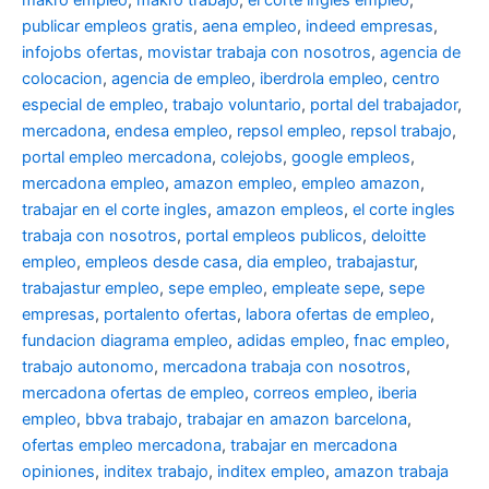
makro empleo
,
makro trabajo
,
el corte ingles empleo
,
publicar empleos gratis
,
aena empleo
,
indeed empresas
,
infojobs ofertas
,
movistar trabaja con nosotros
,
agencia de
colocacion
,
agencia de empleo
,
iberdrola empleo
,
centro
especial de empleo
,
trabajo voluntario
,
portal del trabajador
,
mercadona
,
endesa empleo
,
repsol empleo
,
repsol trabajo
,
portal empleo mercadona
,
colejobs
,
google empleos
,
mercadona empleo
,
amazon empleo
,
empleo amazon
,
trabajar en el corte ingles
,
amazon empleos
,
el corte ingles
trabaja con nosotros
,
portal empleos publicos
,
deloitte
empleo
,
empleos desde casa
,
dia empleo
,
trabajastur
,
trabajastur empleo
,
sepe empleo
,
empleate sepe
,
sepe
empresas
,
portalento ofertas
,
labora ofertas de empleo
,
fundacion diagrama empleo
,
adidas empleo
,
fnac empleo
,
trabajo autonomo
,
mercadona trabaja con nosotros
,
mercadona ofertas de empleo
,
correos empleo
,
iberia
empleo
,
bbva trabajo
,
trabajar en amazon barcelona
,
ofertas empleo mercadona
,
trabajar en mercadona
opiniones
,
inditex trabajo
,
inditex empleo
,
amazon trabaja