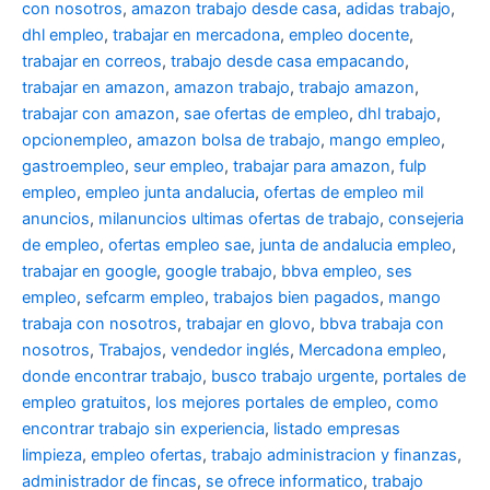
con nosotros
,
amazon trabajo desde casa
,
adidas trabajo
,
dhl empleo
,
trabajar en mercadona
,
empleo docente
,
trabajar en correos
,
trabajo desde casa empacando
,
trabajar en amazon
,
amazon trabajo
,
trabajo amazon
,
trabajar con amazon
,
sae ofertas de empleo
,
dhl trabajo
,
opcionempleo
,
amazon bolsa de trabajo
,
mango empleo
,
gastroempleo
,
seur empleo
,
trabajar para amazon
,
fulp
empleo
,
empleo junta andalucia
,
ofertas de empleo mil
anuncios
,
milanuncios ultimas ofertas de trabajo
,
consejeria
de empleo
,
ofertas empleo sae
,
junta de andalucia empleo
,
trabajar en google
,
google trabajo
,
bbva empleo, ses
empleo
,
sefcarm empleo
,
trabajos bien pagados
,
mango
trabaja con nosotros
,
trabajar en glovo
,
bbva trabaja con
nosotros
,
Trabajos
,
vendedor inglés
,
Mercadona empleo
,
donde encontrar trabajo
,
busco trabajo urgente
,
portales de
empleo gratuitos
,
los mejores portales de empleo
,
como
encontrar trabajo sin experiencia
,
listado empresas
limpieza
,
empleo ofertas
,
trabajo administracion y finanzas
,
administrador de fincas
,
se ofrece informatico
,
trabajo