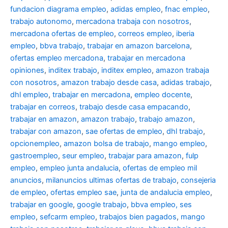
fundacion diagrama empleo
,
adidas empleo
,
fnac empleo
,
trabajo autonomo
,
mercadona trabaja con nosotros
,
mercadona ofertas de empleo
,
correos empleo
,
iberia
empleo
,
bbva trabajo
,
trabajar en amazon barcelona
,
ofertas empleo mercadona
,
trabajar en mercadona
opiniones
,
inditex trabajo
,
inditex empleo
,
amazon trabaja
con nosotros
,
amazon trabajo desde casa
,
adidas trabajo
,
dhl empleo
,
trabajar en mercadona
,
empleo docente
,
trabajar en correos
,
trabajo desde casa empacando
,
trabajar en amazon
,
amazon trabajo
,
trabajo amazon
,
trabajar con amazon
,
sae ofertas de empleo
,
dhl trabajo
,
opcionempleo
,
amazon bolsa de trabajo
,
mango empleo
,
gastroempleo
,
seur empleo
,
trabajar para amazon
,
fulp
empleo
,
empleo junta andalucia
,
ofertas de empleo mil
anuncios
,
milanuncios ultimas ofertas de trabajo
,
consejeria
de empleo
,
ofertas empleo sae
,
junta de andalucia empleo
,
trabajar en google
,
google trabajo
,
bbva empleo, ses
empleo
,
sefcarm empleo
,
trabajos bien pagados
,
mango