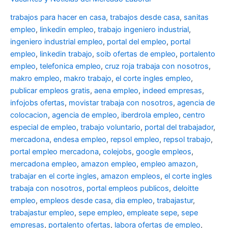
trabajos para hacer en casa
,
trabajos desde casa
,
sanitas
empleo
,
linkedin empleo
,
trabajo ingeniero industrial
,
ingeniero industrial empleo
,
portal del empleo
,
portal
empleo
,
linkedin trabajo
,
soib ofertas de empleo
,
portalento
empleo
,
telefonica empleo
,
cruz roja trabaja con nosotros
,
makro empleo
,
makro trabajo
,
el corte ingles empleo
,
publicar empleos gratis
,
aena empleo
,
indeed empresas
,
infojobs ofertas
,
movistar trabaja con nosotros
,
agencia de
colocacion
,
agencia de empleo
,
iberdrola empleo
,
centro
especial de empleo
,
trabajo voluntario
,
portal del trabajador
,
mercadona
,
endesa empleo
,
repsol empleo
,
repsol trabajo
,
portal empleo mercadona
,
colejobs
,
google empleos
,
mercadona empleo
,
amazon empleo
,
empleo amazon
,
trabajar en el corte ingles
,
amazon empleos
,
el corte ingles
trabaja con nosotros
,
portal empleos publicos
,
deloitte
empleo
,
empleos desde casa
,
dia empleo
,
trabajastur
,
trabajastur empleo
,
sepe empleo
,
empleate sepe
,
sepe
empresas
,
portalento ofertas
,
labora ofertas de empleo
,