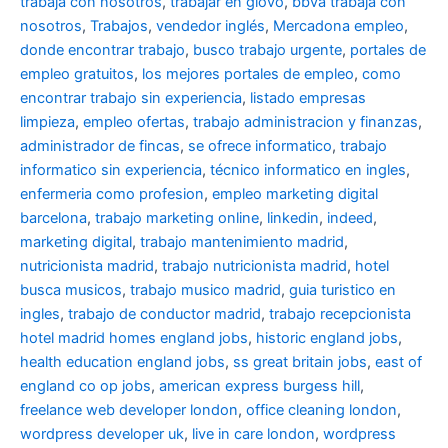
trabaja con nosotros
,
trabajar en glovo
,
bbva trabaja con
nosotros
,
Trabajos
,
vendedor inglés
,
Mercadona empleo
,
donde encontrar trabajo
,
busco trabajo urgente
,
portales de
empleo gratuitos
,
los mejores portales de empleo
,
como
encontrar trabajo sin experiencia
,
listado empresas
limpieza
,
empleo ofertas
,
trabajo administracion y finanzas
,
administrador de fincas
,
se ofrece informatico
,
trabajo
informatico sin experiencia
,
técnico informatico en ingles
,
enfermeria como profesion
,
empleo marketing digital
barcelona
,
trabajo marketing online
,
linkedin
,
indeed
,
marketing digital
,
trabajo mantenimiento madrid
,
nutricionista madrid
,
trabajo nutricionista madrid
,
hotel
busca musicos
,
trabajo musico madrid
,
guia turistico en
ingles
,
trabajo de conductor madrid
,
trabajo recepcionista
hotel madrid
homes england jobs
,
historic england jobs
,
health education england jobs
,
ss great britain jobs
,
east of
england co op jobs
,
american express burgess hill
,
freelance web developer london
,
office cleaning london
,
wordpress developer uk
,
live in care london
,
wordpress