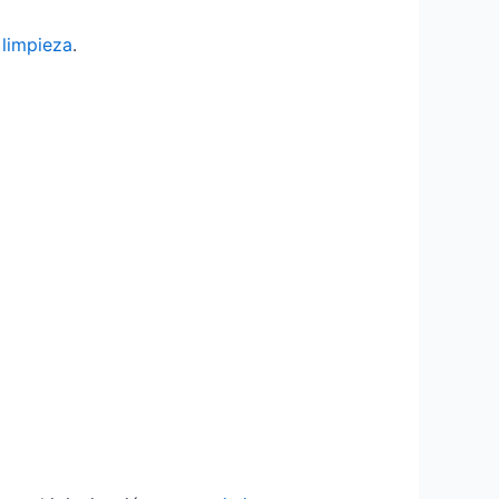
e
limpieza
.