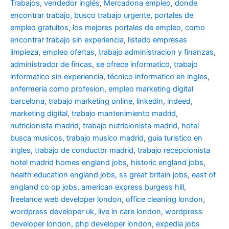
Trabajos
,
vendedor inglés
,
Mercadona empleo
,
donde
encontrar trabajo
,
busco trabajo urgente
,
portales de
empleo gratuitos
,
los mejores portales de empleo
,
como
encontrar trabajo sin experiencia
,
listado empresas
limpieza
,
empleo ofertas
,
trabajo administracion y finanzas
,
administrador de fincas
,
se ofrece informatico
,
trabajo
informatico sin experiencia
,
técnico informatico en ingles
,
enfermeria como profesion
,
empleo marketing digital
barcelona
,
trabajo marketing online
,
linkedin
,
indeed
,
marketing digital
,
trabajo mantenimiento madrid
,
nutricionista madrid
,
trabajo nutricionista madrid
,
hotel
busca musicos
,
trabajo musico madrid
,
guia turistico en
ingles
,
trabajo de conductor madrid
,
trabajo recepcionista
hotel madrid
homes england jobs
,
historic england jobs
,
health education england jobs
,
ss great britain jobs
,
east of
england co op jobs
,
american express burgess hill
,
freelance web developer london
,
office cleaning london
,
wordpress developer uk
,
live in care london
,
wordpress
developer london
,
php developer london
,
expedia jobs