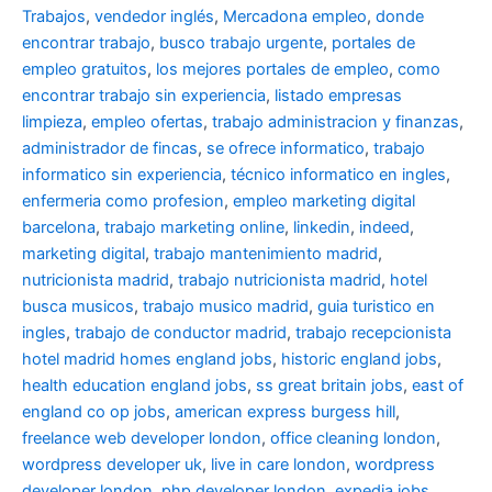
Trabajos
,
vendedor inglés
,
Mercadona empleo
,
donde
encontrar trabajo
,
busco trabajo urgente
,
portales de
empleo gratuitos
,
los mejores portales de empleo
,
como
encontrar trabajo sin experiencia
,
listado empresas
limpieza
,
empleo ofertas
,
trabajo administracion y finanzas
,
administrador de fincas
,
se ofrece informatico
,
trabajo
informatico sin experiencia
,
técnico informatico en ingles
,
enfermeria como profesion
,
empleo marketing digital
barcelona
,
trabajo marketing online
,
linkedin
,
indeed
,
marketing digital
,
trabajo mantenimiento madrid
,
nutricionista madrid
,
trabajo nutricionista madrid
,
hotel
busca musicos
,
trabajo musico madrid
,
guia turistico en
ingles
,
trabajo de conductor madrid
,
trabajo recepcionista
hotel madrid
homes england jobs
,
historic england jobs
,
health education england jobs
,
ss great britain jobs
,
east of
england co op jobs
,
american express burgess hill
,
freelance web developer london
,
office cleaning london
,
wordpress developer uk
,
live in care london
,
wordpress
developer london
,
php developer london
,
expedia jobs