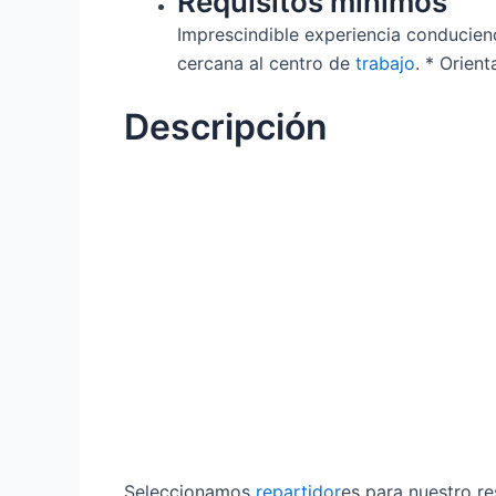
Requisitos mínimos
Imprescindible experiencia conducien
cercana al centro de
trabajo
. * Orien
Descripción
Seleccionamos
repartidor
es para nuestro r