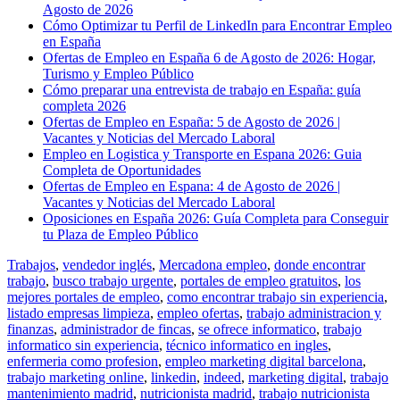
Agosto de 2026
Cómo Optimizar tu Perfil de LinkedIn para Encontrar Empleo
en España
Ofertas de Empleo en España 6 de Agosto de 2026: Hogar,
Turismo y Empleo Público
Cómo preparar una entrevista de trabajo en España: guía
completa 2026
Ofertas de Empleo en España: 5 de Agosto de 2026 |
Vacantes y Noticias del Mercado Laboral
Empleo en Logistica y Transporte en Espana 2026: Guia
Completa de Oportunidades
Ofertas de Empleo en Espana: 4 de Agosto de 2026 |
Vacantes y Noticias del Mercado Laboral
Oposiciones en España 2026: Guía Completa para Conseguir
tu Plaza de Empleo Público
Trabajos
,
vendedor inglés
,
Mercadona empleo
,
donde encontrar
trabajo
,
busco trabajo urgente
,
portales de empleo gratuitos
,
los
mejores portales de empleo
,
como encontrar trabajo sin experiencia
,
listado empresas limpieza
,
empleo ofertas
,
trabajo administracion y
finanzas
,
administrador de fincas
,
se ofrece informatico
,
trabajo
informatico sin experiencia
,
técnico informatico en ingles
,
enfermeria como profesion
,
empleo marketing digital barcelona
,
trabajo marketing online
,
linkedin
,
indeed
,
marketing digital
,
trabajo
mantenimiento madrid
,
nutricionista madrid
,
trabajo nutricionista