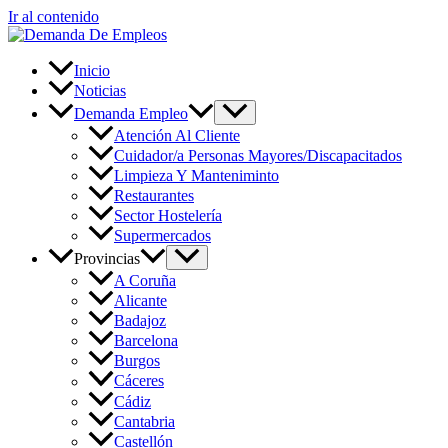
Ir al contenido
Inicio
Noticias
Demanda Empleo
Atención Al Cliente
Cuidador/a Personas Mayores/Discapacitados
Limpieza Y Manteniminto
Restaurantes
Sector Hostelería
Supermercados
Provincias
A Coruña
Alicante
Badajoz
Barcelona
Burgos
Cáceres
Cádiz
Cantabria
Castellón