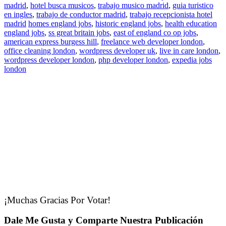
madrid
,
hotel busca musicos
,
trabajo musico madrid
,
guia turistico
en ingles
,
trabajo de conductor madrid
,
trabajo recepcionista hotel
madrid
homes england jobs
,
historic england jobs
,
health education
england jobs
,
ss great britain jobs
,
east of england co op jobs
,
american express burgess hill
,
freelance web developer london
,
office cleaning london
,
wordpress developer uk
,
live in care london
,
wordpress developer london
,
php developer london
,
expedia jobs
london
¡Muchas Gracias Por Votar!
Dale Me Gusta y Comparte Nuestra Publicación