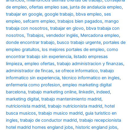
anuncios
,
milanuncios ultimas ofertas de trabajo
,
consejeria
de empleo
,
ofertas empleo sae
,
junta de andalucia empleo
,
trabajar en google
,
google trabajo
,
bbva empleo, ses
empleo
,
sefcarm empleo
,
trabajos bien pagados
,
mango
trabaja con nosotros
,
trabajar en glovo
,
bbva trabaja con
nosotros
,
Trabajos
,
vendedor inglés
,
Mercadona empleo
,
donde encontrar trabajo
,
busco trabajo urgente
,
portales de
empleo gratuitos
,
los mejores portales de empleo
,
como
encontrar trabajo sin experiencia
,
listado empresas
limpieza
,
empleo ofertas
,
trabajo administracion y finanzas
,
administrador de fincas
,
se ofrece informatico
,
trabajo
informatico sin experiencia
,
técnico informatico en ingles
,
enfermeria como profesion
,
empleo marketing digital
barcelona
,
trabajo marketing online
,
linkedin
,
indeed
,
marketing digital
,
trabajo mantenimiento madrid
,
nutricionista madrid
,
trabajo nutricionista madrid
,
hotel
busca musicos
,
trabajo musico madrid
,
guia turistico en
ingles
,
trabajo de conductor madrid
,
trabajo recepcionista
hotel madrid
homes england jobs
,
historic england jobs
,