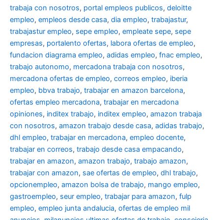
trabaja con nosotros
,
portal empleos publicos
,
deloitte
empleo
,
empleos desde casa
,
dia empleo
,
trabajastur
,
trabajastur empleo
,
sepe empleo
,
empleate sepe
,
sepe
empresas
,
portalento ofertas
,
labora ofertas de empleo
,
fundacion diagrama empleo
,
adidas empleo
,
fnac empleo
,
trabajo autonomo
,
mercadona trabaja con nosotros
,
mercadona ofertas de empleo
,
correos empleo
,
iberia
empleo
,
bbva trabajo
,
trabajar en amazon barcelona
,
ofertas empleo mercadona
,
trabajar en mercadona
opiniones
,
inditex trabajo
,
inditex empleo
,
amazon trabaja
con nosotros
,
amazon trabajo desde casa
,
adidas trabajo
,
dhl empleo
,
trabajar en mercadona
,
empleo docente
,
trabajar en correos
,
trabajo desde casa empacando
,
trabajar en amazon
,
amazon trabajo
,
trabajo amazon
,
trabajar con amazon
,
sae ofertas de empleo
,
dhl trabajo
,
opcionempleo
,
amazon bolsa de trabajo
,
mango empleo
,
gastroempleo
,
seur empleo
,
trabajar para amazon
,
fulp
empleo
,
empleo junta andalucia
,
ofertas de empleo mil