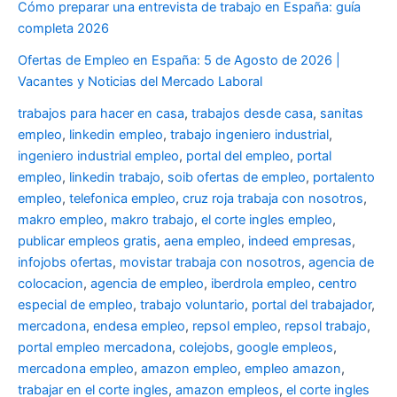
Cómo preparar una entrevista de trabajo en España: guía
completa 2026
Ofertas de Empleo en España: 5 de Agosto de 2026 |
Vacantes y Noticias del Mercado Laboral
trabajos para hacer en casa
,
trabajos desde casa
,
sanitas
empleo
,
linkedin empleo
,
trabajo ingeniero industrial
,
ingeniero industrial empleo
,
portal del empleo
,
portal
empleo
,
linkedin trabajo
,
soib ofertas de empleo
,
portalento
empleo
,
telefonica empleo
,
cruz roja trabaja con nosotros
,
makro empleo
,
makro trabajo
,
el corte ingles empleo
,
publicar empleos gratis
,
aena empleo
,
indeed empresas
,
infojobs ofertas
,
movistar trabaja con nosotros
,
agencia de
colocacion
,
agencia de empleo
,
iberdrola empleo
,
centro
especial de empleo
,
trabajo voluntario
,
portal del trabajador
,
mercadona
,
endesa empleo
,
repsol empleo
,
repsol trabajo
,
portal empleo mercadona
,
colejobs
,
google empleos
,
mercadona empleo
,
amazon empleo
,
empleo amazon
,
trabajar en el corte ingles
,
amazon empleos
,
el corte ingles