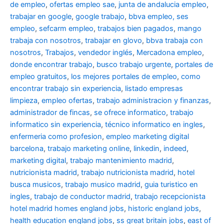
de empleo
,
ofertas empleo sae
,
junta de andalucia empleo
,
trabajar en google
,
google trabajo
,
bbva empleo, ses
empleo
,
sefcarm empleo
,
trabajos bien pagados
,
mango
trabaja con nosotros
,
trabajar en glovo
,
bbva trabaja con
nosotros
,
Trabajos
,
vendedor inglés
,
Mercadona empleo
,
donde encontrar trabajo
,
busco trabajo urgente
,
portales de
empleo gratuitos
,
los mejores portales de empleo
,
como
encontrar trabajo sin experiencia
,
listado empresas
limpieza
,
empleo ofertas
,
trabajo administracion y finanzas
,
administrador de fincas
,
se ofrece informatico
,
trabajo
informatico sin experiencia
,
técnico informatico en ingles
,
enfermeria como profesion
,
empleo marketing digital
barcelona
,
trabajo marketing online
,
linkedin
,
indeed
,
marketing digital
,
trabajo mantenimiento madrid
,
nutricionista madrid
,
trabajo nutricionista madrid
,
hotel
busca musicos
,
trabajo musico madrid
,
guia turistico en
ingles
,
trabajo de conductor madrid
,
trabajo recepcionista
hotel madrid
homes england jobs
,
historic england jobs
,
health education england jobs
,
ss great britain jobs
,
east of