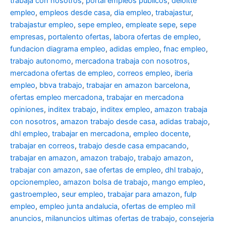
trabaja con nosotros
,
portal empleos publicos
,
deloitte
empleo
,
empleos desde casa
,
dia empleo
,
trabajastur
,
trabajastur empleo
,
sepe empleo
,
empleate sepe
,
sepe
empresas
,
portalento ofertas
,
labora ofertas de empleo
,
fundacion diagrama empleo
,
adidas empleo
,
fnac empleo
,
trabajo autonomo
,
mercadona trabaja con nosotros
,
mercadona ofertas de empleo
,
correos empleo
,
iberia
empleo
,
bbva trabajo
,
trabajar en amazon barcelona
,
ofertas empleo mercadona
,
trabajar en mercadona
opiniones
,
inditex trabajo
,
inditex empleo
,
amazon trabaja
con nosotros
,
amazon trabajo desde casa
,
adidas trabajo
,
dhl empleo
,
trabajar en mercadona
,
empleo docente
,
trabajar en correos
,
trabajo desde casa empacando
,
trabajar en amazon
,
amazon trabajo
,
trabajo amazon
,
trabajar con amazon
,
sae ofertas de empleo
,
dhl trabajo
,
opcionempleo
,
amazon bolsa de trabajo
,
mango empleo
,
gastroempleo
,
seur empleo
,
trabajar para amazon
,
fulp
empleo
,
empleo junta andalucia
,
ofertas de empleo mil
anuncios
,
milanuncios ultimas ofertas de trabajo
,
consejeria