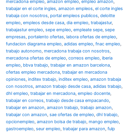
mercadona empleo
,
amazon empleo
,
empleo amazon
,
trabajar en el corte ingles
,
amazon empleos
,
el corte ingles
trabaja con nosotros
,
portal empleos publicos
,
deloitte
empleo
,
empleos desde casa
,
dia empleo
,
trabajastur
,
trabajastur empleo
,
sepe empleo
,
empleate sepe
,
sepe
empresas
,
portalento ofertas
,
labora ofertas de empleo
,
fundacion diagrama empleo
,
adidas empleo
,
fnac empleo
,
trabajo autonomo
,
mercadona trabaja con nosotros
,
mercadona ofertas de empleo
,
correos empleo
,
iberia
empleo
,
bbva trabajo
,
trabajar en amazon barcelona
,
ofertas empleo mercadona
,
trabajar en mercadona
opiniones
,
inditex trabajo
,
inditex empleo
,
amazon trabaja
con nosotros
,
amazon trabajo desde casa
,
adidas trabajo
,
dhl empleo
,
trabajar en mercadona
,
empleo docente
,
trabajar en correos
,
trabajo desde casa empacando
,
trabajar en amazon
,
amazon trabajo
,
trabajo amazon
,
trabajar con amazon
,
sae ofertas de empleo
,
dhl trabajo
,
opcionempleo
,
amazon bolsa de trabajo
,
mango empleo
,
gastroempleo
,
seur empleo
,
trabajar para amazon
,
fulp