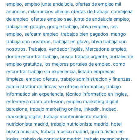
empleo
,
empleo junta andalucia
,
ofertas de empleo mil
anuncios
,
milanuncios ultimas ofertas de trabajo
,
consejeria
de empleo
,
ofertas empleo sae
,
junta de andalucia empleo
,
trabajar en google
,
google trabajo
,
bbva empleo, ses
empleo
,
sefcarm empleo
,
trabajos bien pagados
,
mango
trabaja con nosotros
,
trabajar en glovo
,
bbva trabaja con
nosotros
,
Trabajos
,
vendedor inglés
,
Mercadona empleo
,
donde encontrar trabajo
,
busco trabajo urgente
,
portales de
empleo gratuitos
,
los mejores portales de empleo
,
como
encontrar trabajo sin experiencia
,
listado empresas
limpieza
,
empleo ofertas
,
trabajo administracion y finanzas
,
administrador de fincas
,
se ofrece informatico
,
trabajo
informatico sin experiencia
,
técnico informatico en ingles
,
enfermeria como profesion
,
empleo marketing digital
barcelona
,
trabajo marketing online
,
linkedin
,
indeed
,
marketing digital
,
trabajo mantenimiento madrid
,
nutricionista madrid
,
trabajo nutricionista madrid
,
hotel
busca musicos
,
trabajo musico madrid
,
guia turistico en
ingles
,
trabajo de conductor madrid
,
trabajo recepcionista