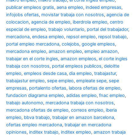
publicar empleos gratis
,
aena empleo
,
indeed empresas
,
infojobs ofertas
,
movistar trabaja con nosotros
,
agencia de
colocacion
,
agencia de empleo
,
iberdrola empleo
,
centro
especial de empleo
,
trabajo voluntario
,
portal del trabajador
,
mercadona
,
endesa empleo
,
repsol empleo
,
repsol trabajo
,
portal empleo mercadona
,
colejobs
,
google empleos
,
mercadona empleo
,
amazon empleo
,
empleo amazon
,
trabajar en el corte ingles
,
amazon empleos
,
el corte ingles
trabaja con nosotros
,
portal empleos publicos
,
deloitte
empleo
,
empleos desde casa
,
dia empleo
,
trabajastur
,
trabajastur empleo
,
sepe empleo
,
empleate sepe
,
sepe
empresas
,
portalento ofertas
,
labora ofertas de empleo
,
fundacion diagrama empleo
,
adidas empleo
,
fnac empleo
,
trabajo autonomo
,
mercadona trabaja con nosotros
,
mercadona ofertas de empleo
,
correos empleo
,
iberia
empleo
,
bbva trabajo
,
trabajar en amazon barcelona
,
ofertas empleo mercadona
,
trabajar en mercadona
opiniones
,
inditex trabajo
,
inditex empleo
,
amazon trabaja