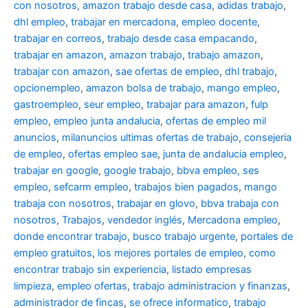
con nosotros
,
amazon trabajo desde casa
,
adidas trabajo
,
dhl empleo
,
trabajar en mercadona
,
empleo docente
,
trabajar en correos
,
trabajo desde casa empacando
,
trabajar en amazon
,
amazon trabajo
,
trabajo amazon
,
trabajar con amazon
,
sae ofertas de empleo
,
dhl trabajo
,
opcionempleo
,
amazon bolsa de trabajo
,
mango empleo
,
gastroempleo
,
seur empleo
,
trabajar para amazon
,
fulp
empleo
,
empleo junta andalucia
,
ofertas de empleo mil
anuncios
,
milanuncios ultimas ofertas de trabajo
,
consejeria
de empleo
,
ofertas empleo sae
,
junta de andalucia empleo
,
trabajar en google
,
google trabajo
,
bbva empleo, ses
empleo
,
sefcarm empleo
,
trabajos bien pagados
,
mango
trabaja con nosotros
,
trabajar en glovo
,
bbva trabaja con
nosotros
,
Trabajos
,
vendedor inglés
,
Mercadona empleo
,
donde encontrar trabajo
,
busco trabajo urgente
,
portales de
empleo gratuitos
,
los mejores portales de empleo
,
como
encontrar trabajo sin experiencia
,
listado empresas
limpieza
,
empleo ofertas
,
trabajo administracion y finanzas
,
administrador de fincas
,
se ofrece informatico
,
trabajo