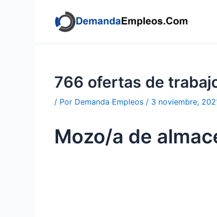
Ir
al
contenido
766 ofertas de trab
/ Por
Demanda Empleos
/
3 noviembre, 202
Mozo/a de almacé