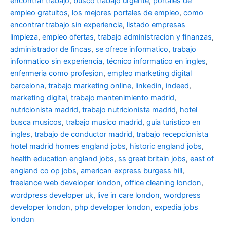
encontrar trabajo
,
busco trabajo urgente
,
portales de
empleo gratuitos
,
los mejores portales de empleo
,
como
encontrar trabajo sin experiencia
,
listado empresas
limpieza
,
empleo ofertas
,
trabajo administracion y finanzas
,
administrador de fincas
,
se ofrece informatico
,
trabajo
informatico sin experiencia
,
técnico informatico en ingles
,
enfermeria como profesion
,
empleo marketing digital
barcelona
,
trabajo marketing online
,
linkedin
,
indeed
,
marketing digital
,
trabajo mantenimiento madrid
,
nutricionista madrid
,
trabajo nutricionista madrid
,
hotel
busca musicos
,
trabajo musico madrid
,
guia turistico en
ingles
,
trabajo de conductor madrid
,
trabajo recepcionista
hotel madrid
homes england jobs
,
historic england jobs
,
health education england jobs
,
ss great britain jobs
,
east of
england co op jobs
,
american express burgess hill
,
freelance web developer london
,
office cleaning london
,
wordpress developer uk
,
live in care london
,
wordpress
developer london
,
php developer london
,
expedia jobs
london