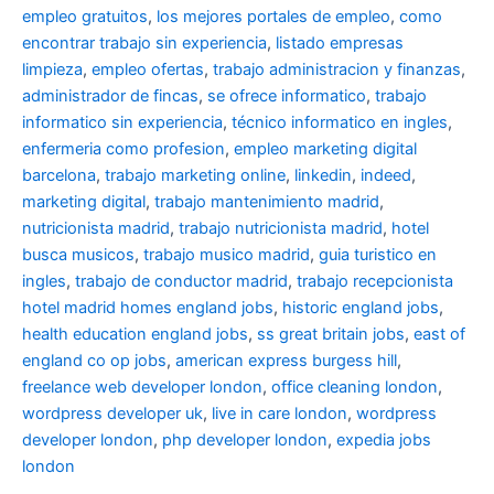
empleo gratuitos
,
los mejores portales de empleo
,
como
encontrar trabajo sin experiencia
,
listado empresas
limpieza
,
empleo ofertas
,
trabajo administracion y finanzas
,
administrador de fincas
,
se ofrece informatico
,
trabajo
informatico sin experiencia
,
técnico informatico en ingles
,
enfermeria como profesion
,
empleo marketing digital
barcelona
,
trabajo marketing online
,
linkedin
,
indeed
,
marketing digital
,
trabajo mantenimiento madrid
,
nutricionista madrid
,
trabajo nutricionista madrid
,
hotel
busca musicos
,
trabajo musico madrid
,
guia turistico en
ingles
,
trabajo de conductor madrid
,
trabajo recepcionista
hotel madrid
homes england jobs
,
historic england jobs
,
health education england jobs
,
ss great britain jobs
,
east of
england co op jobs
,
american express burgess hill
,
freelance web developer london
,
office cleaning london
,
wordpress developer uk
,
live in care london
,
wordpress
developer london
,
php developer london
,
expedia jobs
london