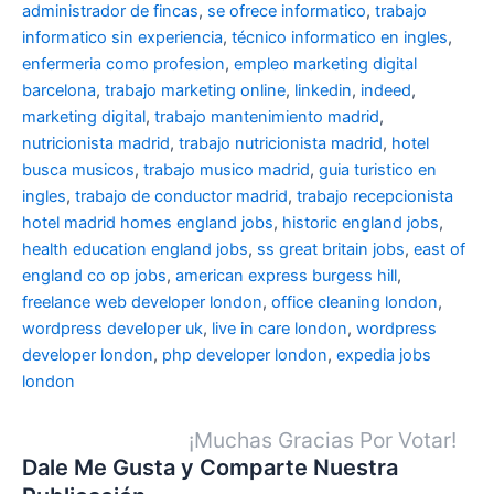
administrador de fincas
,
se ofrece informatico
,
trabajo
informatico sin experiencia
,
técnico informatico en ingles
,
enfermeria como profesion
,
empleo marketing digital
barcelona
,
trabajo marketing online
,
linkedin
,
indeed
,
marketing digital
,
trabajo mantenimiento madrid
,
nutricionista madrid
,
trabajo nutricionista madrid
,
hotel
busca musicos
,
trabajo musico madrid
,
guia turistico en
ingles
,
trabajo de conductor madrid
,
trabajo recepcionista
hotel madrid
homes england jobs
,
historic england jobs
,
health education england jobs
,
ss great britain jobs
,
east of
england co op jobs
,
american express burgess hill
,
freelance web developer london
,
office cleaning london
,
wordpress developer uk
,
live in care london
,
wordpress
developer london
,
php developer london
,
expedia jobs
london
¡Muchas Gracias Por Votar!
Dale Me Gusta y Comparte Nuestra