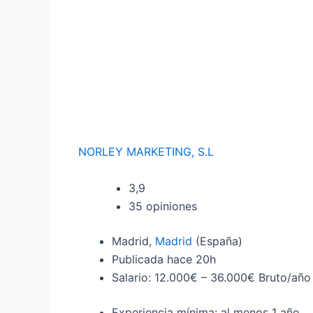
NORLEY MARKETING, S.L
3,9
35 opiniones
Madrid,
Madrid
(España)
Publicada
hace 20h
Salario: 12.000€ – 36.000€ Bruto/año
Experiencia mínima: al menos 1 año