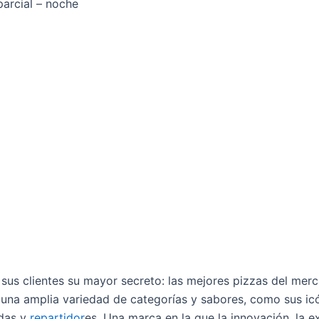
parcial – noche
 sus clientes su mayor secreto: las mejores pizzas del mer
o una amplia variedad de categorías y sabores, como sus i
ndas y
repartidor
es. Una marca en la que la innovación, la 